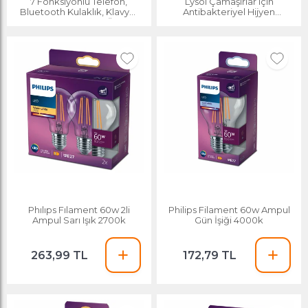
7 Fonksiyonlu Telefon,
Lysol Çamaşırlar için
Bluetooth Kulaklık, Klavye,
Antibakteriyel Hijyen
Ekran, Elektronik Ürün
Sağlayıcı 720 ml
Temizleme Kiti
Phılıps Fılament 60w 2li
Philips Filament 60w Ampul
Ampul Sarı Işık 2700k
Gün İşiği 4000k
263,99 TL
172,79 TL