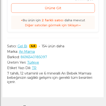
Ürüne Git
•
Bu ürün için
2
farklı satıcı
daha mevcut
Diğer satıcıları görmek için tıklayın
Satıcı:
Gel Bi
•
154 ürün daha
4,6
Marka:
Arı Mama
Barkod:
8696540185097
Üretim Yeri:
Türkiye
Etiket Yazı Dili:
TR
7 tahıllı, 12 vitaminli ve 6 mineralli Arı Bebek Maması
bebeğinizin sağlıklı gelişimi için gerekli tüm besinleri
içerir.