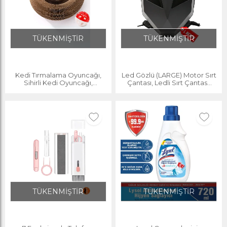
TÜKENMİŞTİR
TÜKENMİŞTİR
Kedi Tırmalama Oyuncağı,
Led Gözlü (LARGE) Motor Sırt
Sihirli Kedi Oyuncağı,
Çantası, Ledli Sırt Çantası,
Çıngıraklı Tırmalama Panosu,
Telefon Kontrol Kask Taşıma
Kedi Oyuncağı
Çantası
TÜKENMİŞTİR
TÜKENMİŞTİR