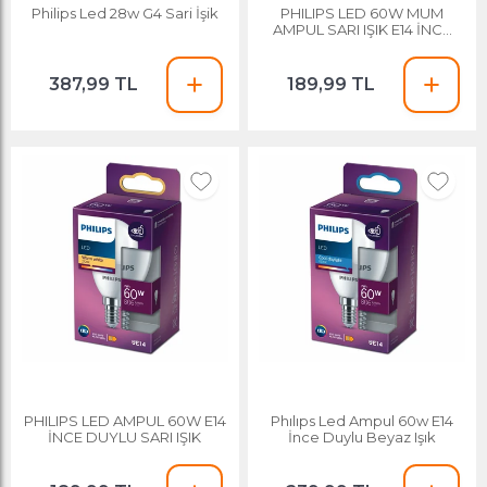
Philips Led 28w G4 Sari İşik
PHILIPS LED 60W MUM
AMPUL SARI IŞIK E14 İNCE
DUYLU
387,99 TL
189,99 TL
PHILIPS LED AMPUL 60W E14
Phılıps Led Ampul 60w E14
İNCE DUYLU SARI IŞIK
İnce Duylu Beyaz Işık