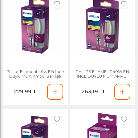
Philips Filament 40w E14 İnce
PHILIPS FILAMENT 40W E14
Duylu Mum Ampul Sari İşik
İNCE DUYLU MUM AMPUL
SARI IŞIK 2Lİ
229,99 TL
263,19 TL