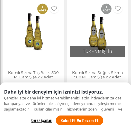
TÜKENMİŞTİR
Komili Sızma Taş Baskı 500
Komili Sızma Soğuk Sıkma
Ml Cam Şişe x 2 Adet
500 Ml Cam Şişe x 2 Adet
Daha iyi bir deneyim için izninizi istiyoruz.
749,00 TL
Çerezler, size daha iyi hizmet verebilmemizi, sizin ihtiyaçlarınıza özel
kampanya ve ürünler ile alışveriş deneyiminizi iyileştirmemizi
sağlamaktadır. Kullanıcılarımızın hizmetlerimizden güvenli ve
eksiksiz şekilde faydalanmalarını sağlamak amacıyla sitemizi
Kabul Et Ve Devam Et
kullanan kişilerin gizliliğini korumayı önemsiyoruz. "Kabul Et"
seçeneği ile tüm çerezleri kabul edebilirsiniz veya
"Çerez Ayarları"