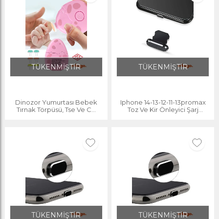
TÜKENMİŞTİR
TÜKENMİŞTİR
Dinozor Yumurtası Bebek
Iphone 14-13-12-11-13promax
Tırnak Törpüsü, Tse Ve Ce
Toz Ve Kir Önleyici Şarj
Belgeli Çocuk Pilli Tırnak
Soketi Koruyucu Tıpa
Kesme, Pembe
TÜKENMİŞTİR
TÜKENMİŞTİR