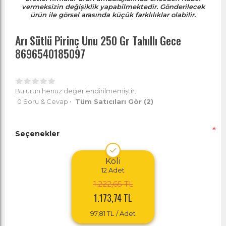
vermeksizin değişiklik yapabilmektedir. Gönderilecek
ürün ile görsel arasında küçük farklılıklar olabilir.
Arı Sütlü Pirinç Unu 250 Gr Tahıllı Gece
8696540185097
Bu ürün henüz değerlendirilmemiştir.
0 Soru & Cevap
•
Tüm Satıcıları Gör
(2)
*
Seçenekler
Koli
12
Adet
1.222,65 TL
1.173,74 TL
97,81 TL
/ Adet