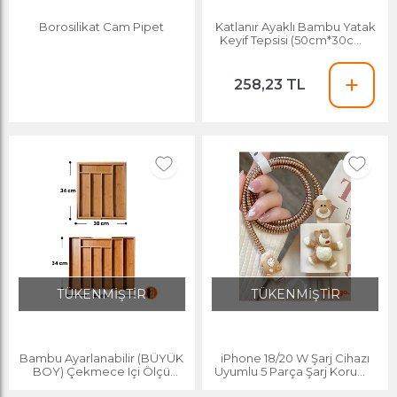
Borosilikat Cam Pipet
Katlanır Ayaklı Bambu Yatak
Keyif Tepsisi (50cm*30cm),
Portatif Tepsi
258,23 TL
TÜKENMİŞTİR
TÜKENMİŞTİR
Bambu Ayarlanabilir (BÜYÜK
iPhone 18/20 W Şarj Cihazı
BOY) Çekmece Içi Ölçü
Uyumlu 5 Parça Şarj Koruma
Ayarlı Kaşıklık 5-7 Bölmeli,
Seti, Kablo Koruyucu