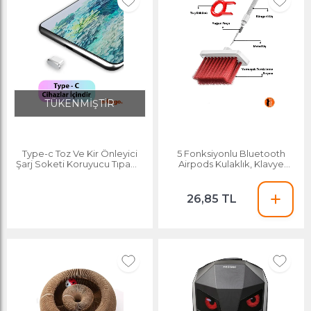
TÜKENMİŞTİR
Type-c Toz Ve Kir Önleyici
5 Fonksiyonlu Bluetooth
Şarj Soketi Koruyucu Tıpa-su
Airpods Kulaklık, Klavye
Geçirmez Silikon Siyah
Telefon Kamera Bilgisayar
Temizleme Fırçası
26,85 TL