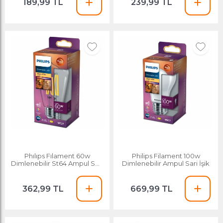
189,99 TL
239,99 TL
Phılıps Fılament 60w
Philips Filament 100w
Dimlenebilir St64 Ampul Sarı
Dimlenebilir Ampul Sari İşik
Işık 2700k
362,99 TL
669,99 TL