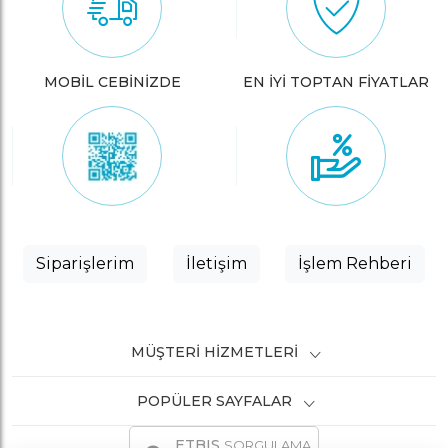
MOBİL CEBİNİZDE
EN İYİ TOPTAN FİYATLAR
Siparişlerim
İletişim
İşlem Rehberi
MÜŞTERI HIZMETLERI
POPÜLER SAYFALAR
ETBIS
SORGULAMA