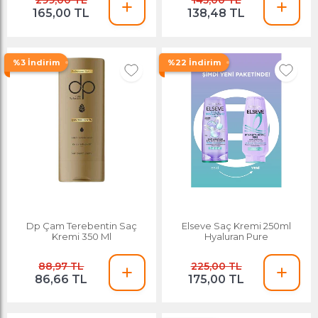
299,00 TL
145,00 TL
165,00 TL
138,48 TL
%3 İndirim
%22 İndirim
Dp Çam Terebentin Saç
Elseve Saç Kremi 250ml
Kremi 350 Ml
Hyaluran Pure
88,97 TL
225,00 TL
86,66 TL
175,00 TL