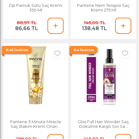
Dp Pamuk Sütü Saç Kremi
Pantene Nem Terapisi Saç
350 Ml
Kremi 275 Ml
88,97 TL
145,00 TL
86,66 TL
138,48 TL
%45 İndirim
%4 İndirim
Pantene 3 Minute Miracle
Gliss Full Hair Wonder Saç
Saç Bakım Kremi Onarıcı
Dökülme Karşıtı Sıvı Saç
Koruyucu 200 Ml
Kremi 200 Ml