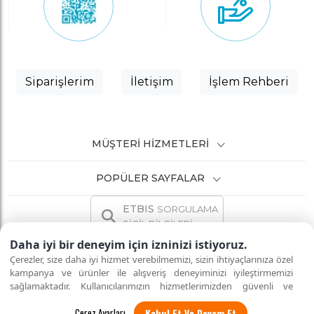
Siparişlerim
İletişim
İşlem Rehberi
MÜŞTERI HIZMETLERI
POPÜLER SAYFALAR
ETBIS
SORGULAMA
SİCİL BİLGİLERİ
Daha iyi bir deneyim için izninizi istiyoruz.
Çerezler, size daha iyi hizmet verebilmemizi, sizin ihtiyaçlarınıza özel
kampanya ve ürünler ile alışveriş deneyiminizi iyileştirmemizi
sağlamaktadır. Kullanıcılarımızın hizmetlerimizden güvenli ve
İNTERNETTE GÜVENLİ ALIŞVERİŞ
Tüm hakları saklıdır.
eksiksiz şekilde faydalanmalarını sağlamak amacıyla sitemizi
Kabul Et Ve Devam Et
kullanan kişilerin gizliliğini korumayı önemsiyoruz. "Kabul Et"