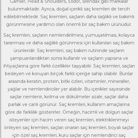
Garnier
,
Head & Shoulders
,
Elidor
,
Blendax
gibi markalar
bulunmaktadır. Ayrıca, doğal içerikli saç kremleri de tercih
edilebilmektedir. Saç kremleri, saçların daha sağlıklı ve bakımlı
görünmesine yardımcı olan önemli bir saç bakım ürünüdür.
Saç kremleri, saçların nemlendirilmesi, yumuşatılması, kolayca
taranması ve daha sağlıklı görünmesi için kullanılan
saç bakım
ürünleridir
. Saç kremleri, saç bakım rutininde saçların
şampuanlandıktan sonra kullanılır ve saçların yapısına ve
ihtiyaçlarına göre farklı özellikler taşıyabilir. Saç kremleri, saçları
besleyen ve koruyan birçok farklı içeriğe sahip olabilir. Bunlar
arasında keratin, protein, bitki özleri, vitaminler, mineraller,
yağlar ve nemlendiriciler yer alabilir. Bu içerikler sayesinde
saçlar nemlenir, kırılma ve dökülmeler azalır, saçlar daha
parlak ve canlı görünür. Saç kremleri, kullanım amaçlarına
göre de farklılık gösterirler. Örneğin, hacimli ve dolgun saçlar
isteyenler için hacim veren saç kremleri, elektriklenmeyi
önleyen saç kremleri, saçları onaran saç kremleri, boyalı saçlar
için özel saç kremleri, kuru saçlar için nemlendirici saç