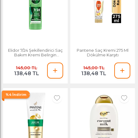
Elidor 7/24 Şekillendirici Saç
Pantene Saç Kremi 275 Ml
Bakım Kremi Belirgin
Dökülme Karşıtı
Bukleler Dalgalı ve Kıvırcık
Saçlar 240 Ml
145,00 TL
145,00 TL
138,48 TL
138,48 TL
%4 İndirim