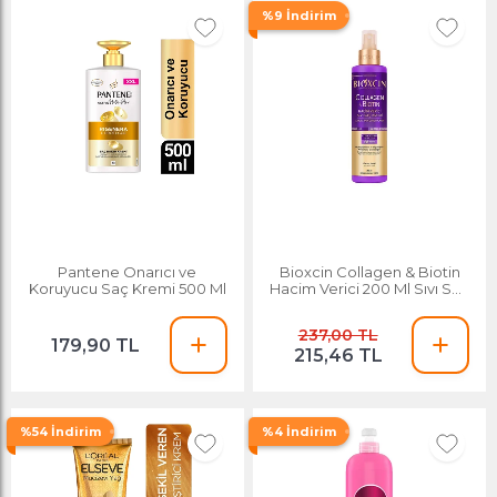
%9 İndirim
Pantene Onarıcı ve
Bioxcin Collagen & Biotin
Koruyucu Saç Kremi 500 Ml
Hacim Verici 200 Ml Sıvı Saç
Kremi
237,00 TL
179,90 TL
215,46 TL
%54 İndirim
%4 İndirim