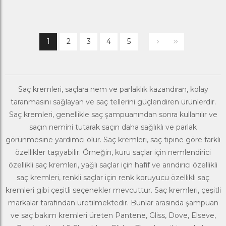
1
2
3
4
5
Saç kremleri, saçlara nem ve parlaklık kazandıran, kolay
taranmasını sağlayan ve saç tellerini güçlendiren ürünlerdir.
Saç kremleri, genellikle
saç şampuanı
ndan sonra kullanılır ve
saçın nemini tutarak saçın daha sağlıklı ve parlak
görünmesine yardımcı olur. Saç kremleri, saç tipine göre farklı
özellikler taşıyabilir. Örneğin, kuru saçlar için nemlendirici
özellikli saç kremleri, yağlı saçlar için hafif ve arındırıcı özellikli
saç kremleri, renkli saçlar için renk koruyucu özellikli saç
kremleri gibi çeşitli seçenekler mevcuttur. Saç kremleri, çeşitli
markalar tarafından üretilmektedir. Bunlar arasında
şampuan
ve saç bakım kremleri
üreten
Pantene
,
Gliss
,
Dove
,
Elseve
,