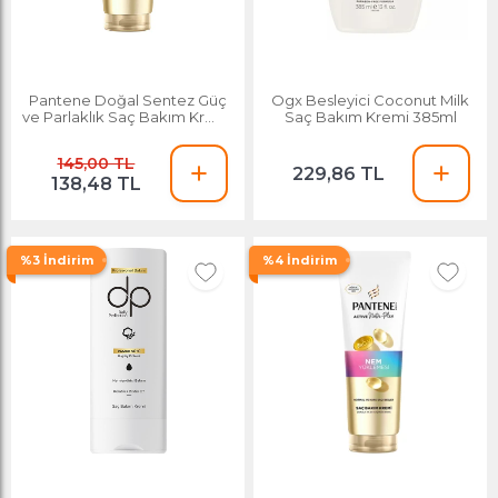
Pantene Doğal Sentez Güç
Ogx Besleyici Coconut Milk
ve Parlaklık Saç Bakım Kremi
Saç Bakım Kremi 385ml
275 Ml
145,00 TL
229,86 TL
138,48 TL
%3 İndirim
%4 İndirim