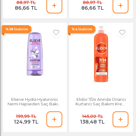
88,97 TL
88,97 TL
86,66 TL
86,66 TL
%38 İndirim
%4 İndirim
Elseve Hydra Hyaluronic
Elidor 7/24 Anında Onarıcı
Nemi Hapseden Saç Bakım
Kurtarıcı Saç Bakım Kremi
Kremi 175 Ml
240 Ml
199,99 TL
145,00 TL
124,99 TL
138,48 TL