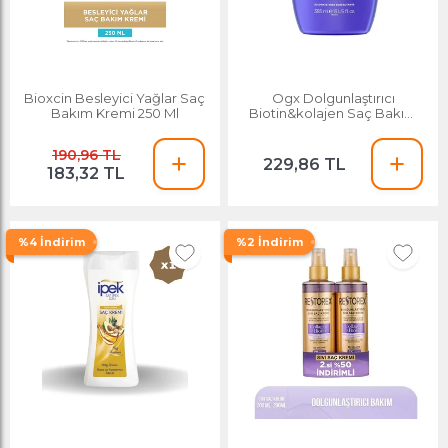
Bioxcin Besleyici Yağlar Saç
Ogx Dolgunlaştırıcı
Bakım Kremi 250 Ml
Biotin&kolajen Saç Bakım
Kremi 385ml
190,96 TL
229,86 TL
183,32 TL
%4 İndirim
%2 İndirim