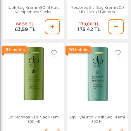
İpek Saç Kremi 480ml Kuru
Restorex Sıvı Saç Kremi 200
ve Yıpranmış Saçlar
Ml + 200 Ml Biotin ve
Collagen Extra Hacim ve
Parlaklık Kolay Tarama
66,58 TL
179,00 TL
63,59 TL
175,42 TL
%3 İndirim
%3 İndirim
Dp Moringa Yağı Saç Kremi
Dp Hyaluronik Asit Saç Kremi
350 Ml
350 Ml