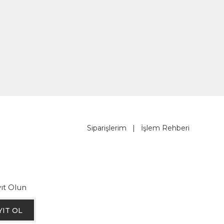
Siparişlerim
|
İşlem Rehberi
ıt Olun
YIT OL