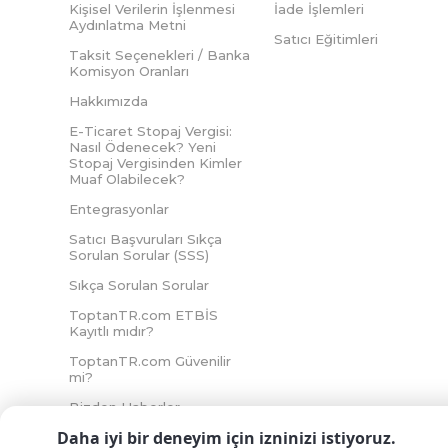
Kişisel Verilerin İşlenmesi
İade İşlemleri
Aydınlatma Metni
Satıcı Eğitimleri
Taksit Seçenekleri / Banka
Komisyon Oranları
Hakkımızda
E-Ticaret Stopaj Vergisi:
Nasıl Ödenecek? Yeni
Stopaj Vergisinden Kimler
Muaf Olabilecek?
Entegrasyonlar
Satıcı Başvuruları Sıkça
Sorulan Sorular (SSS)
Sıkça Sorulan Sorular
ToptanTR.com ETBİS
Kayıtlı mıdır?
ToptanTR.com Güvenilir
mi?
Bizden Haberler
Daha iyi bir deneyim için izninizi istiyoruz.