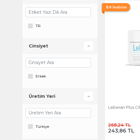
%9 İndirim
TR
Cinsiyet
Erkek
Üretim Yeri
Leberan Plus C
268,24 TL
Türkiye
243,86 TL