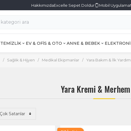
Hakkımızda
Excelle Sepet Doldur
Mobil Uygulama
TEMİZLİK
EV & OFİS & OTO
ANNE & BEBEK
ELEKTRONİ
/
Sağlık & Hijyen
/
Medikal Ekipmanlar
/
Yara Bakım & İlk Yardım
Yara Kremi & Merhem 