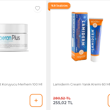
%9 İndirim
ilt Koruyucu Merhem 100 Ml
Lamiderm Cream Yanık Kremi 60 M
280,52 TL
255,02 TL