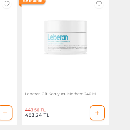
%9 İndirim
Leberan Cilt Koruyucu Merhem 240 Ml
443,56 TL
403,24 TL