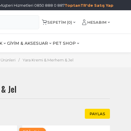
Müşteri Hizmetleri 0850 888 0 887
ToptanTR'de Satış Yap
SEPETIM (
0
)
HESABIM
K
GİYİM & AKSESUAR
PET SHOP
 Ürünleri
/
Yara Kremi & Merhem & Jel
& Jel
PAYLAS