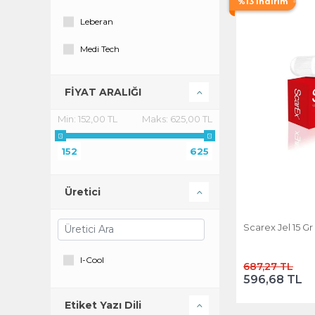
%13 İndirim
Leberan
Medi Tech
Nurse Harvey's
FİYAT ARALIĞI
Min:
152,00 TL
Maks:
625,00 TL
152
625
Üretici
Scarex Jel 15 Gr
I-Cool
687,27 TL
596,68 TL
Etiket Yazı Dili