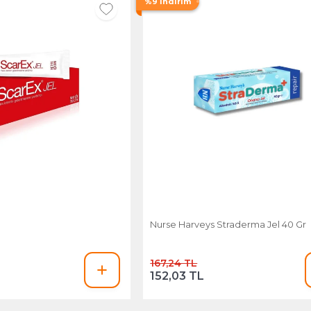
%9 İndirim
Nurse Harveys Straderma Jel 40 Gr
167,24 TL
152,03 TL