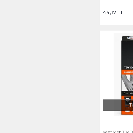
44,17 TL
T
Veet Men Tüy D