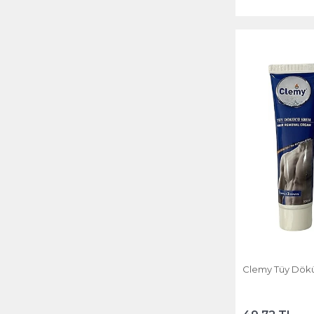
Clemy Tüy Dökü