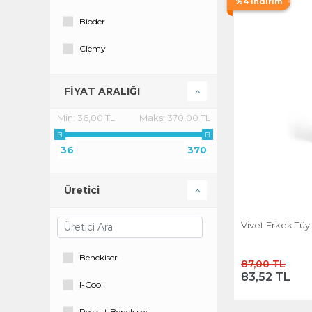
%4 İndirim
Bioder
Clemy
I-COOL
FİYAT ARALIĞI
Redmax
Min:
36,00 TL
Maks:
370,00 TL
TRİNA
36
370
Tüyo
Veet
Üretici
Vivet
Vivet Erkek Tü
Vi-Vet
Benckiser
87,00 TL
83,52 TL
I-Cool
Reckıtt Benckıser