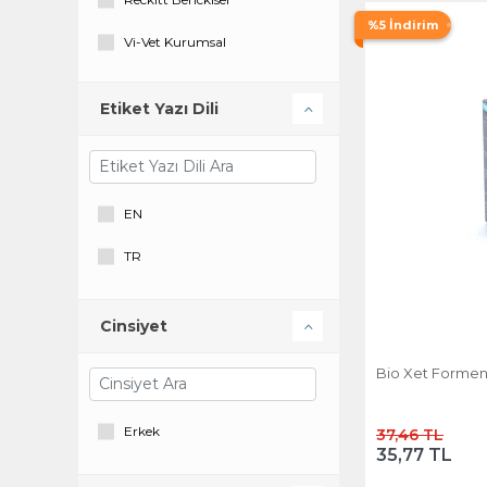
%5 İndirim
Vi-Vet Kurumsal
YAŞARLAR
Etiket Yazı Dili
EN
TR
Cinsiyet
Bio Xet Formen 
Erkek
37,46 TL
35,77 TL