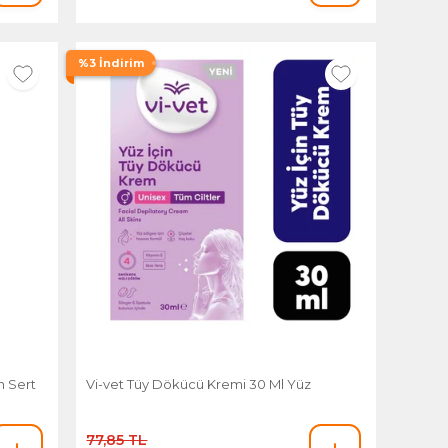
%3 İndirim
n Sert
Vi-vet Tüy Dökücü Kremi 30 Ml Yüz
77,85 TL