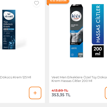
%15 İndirim
y Dökücü Krem 125 Ml
Veet Men Erkeklere Özel Tüy Dökü
Krem Hassas Ciltler 200 Ml
413,89 TL
353,35 TL