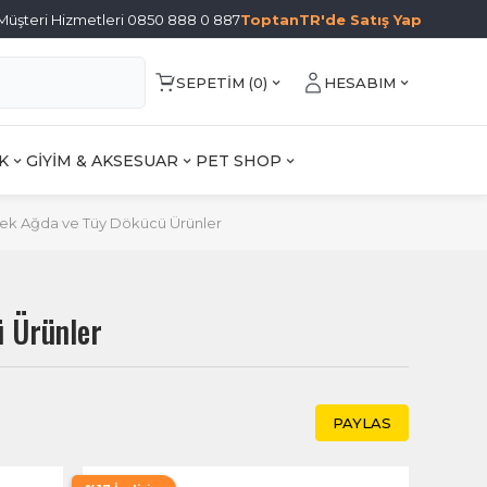
Müşteri Hizmetleri 0850 888 0 887
ToptanTR'de Satış Yap
SEPETIM (
0
)
HESABIM
K
GİYİM & AKSESUAR
PET SHOP
ek Ağda ve Tüy Dökücü Ürünler
ü Ürünler
PAYLAS