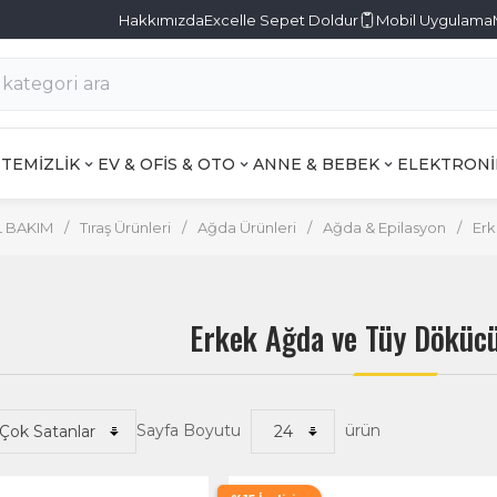
Hakkımızda
Excelle Sepet Doldur
Mobil Uygulama
TEMİZLİK
EV & OFİS & OTO
ANNE & BEBEK
ELEKTRONİ
L BAKIM
/
Tıraş Ürünleri
/
Ağda Ürünleri
/
Ağda & Epilasyon
/
Erk
Erkek Ağda ve Tüy Döküc
Sayfa Boyutu
ürün