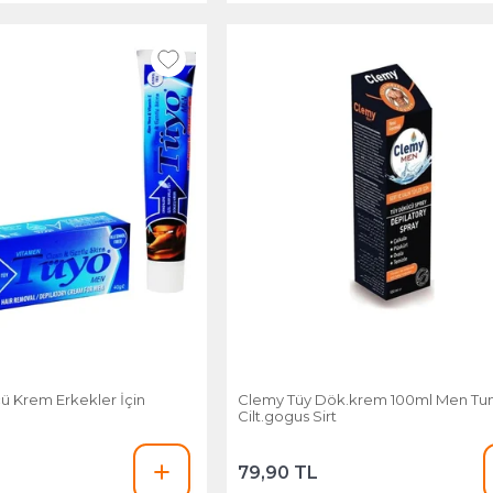
ü Krem Erkekler İçin
Clemy Tüy Dök.krem 100ml Men T
Cilt.gogus Sirt
79,90 TL