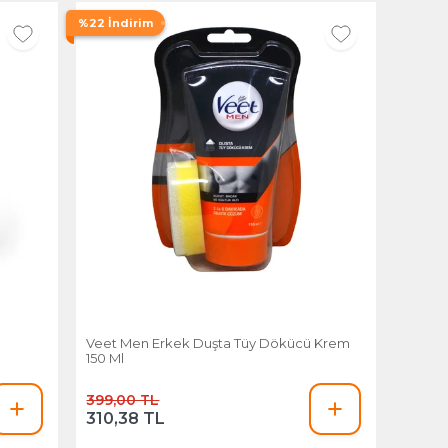
%22 İndirim
l
Veet Men Erkek Duşta Tüy Dökücü Krem
150 Ml
399,00 TL
310,38 TL