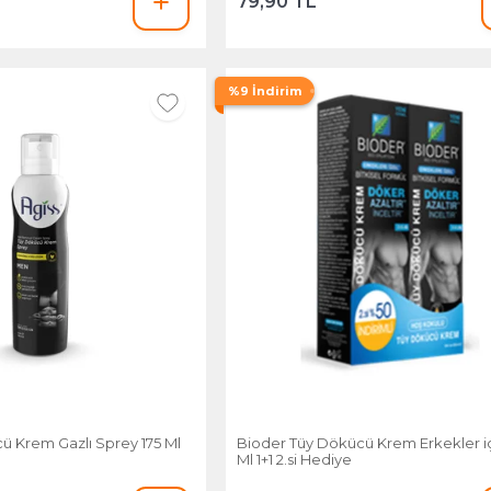
79,90 TL
%9 İndirim
ü Krem Gazlı Sprey 175 Ml
Bioder Tüy Dökücü Krem Erkekler iç
Ml 1+1 2.si Hediye