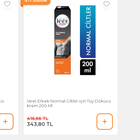
%17 İndirim
cü
Veet Erkek Normal Ciltler için Tüy Dökücü
Krem 200 Ml
416,66 TL
343,80 TL