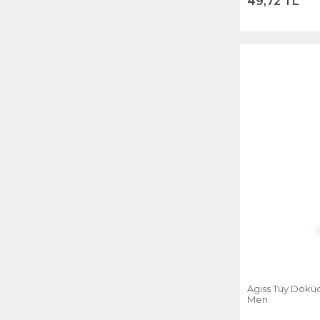
49,72 TL
Agiss Tüy Döküc
Men