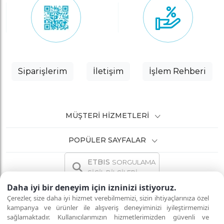
Siparişlerim
İletişim
İşlem Rehberi
MÜŞTERI HIZMETLERI
POPÜLER SAYFALAR
ETBIS
SORGULAMA
SİCİL BİLGİLERİ
Daha iyi bir deneyim için izninizi istiyoruz.
Çerezler, size daha iyi hizmet verebilmemizi, sizin ihtiyaçlarınıza özel
kampanya ve ürünler ile alışveriş deneyiminizi iyileştirmemizi
sağlamaktadır. Kullanıcılarımızın hizmetlerimizden güvenli ve
İNTERNETTE GÜVENLİ ALIŞVERİŞ