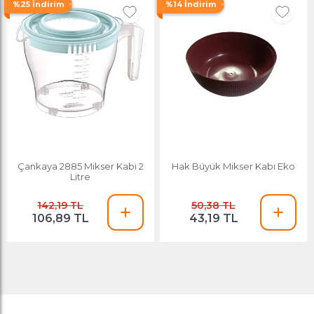
%25 İndirim
%14 İndirim
Çankaya 2885 Mikser Kabı 2
Hak Büyük Mikser Kabı Eko
Litre
142,19 TL
50,38 TL
106,89 TL
43,19 TL