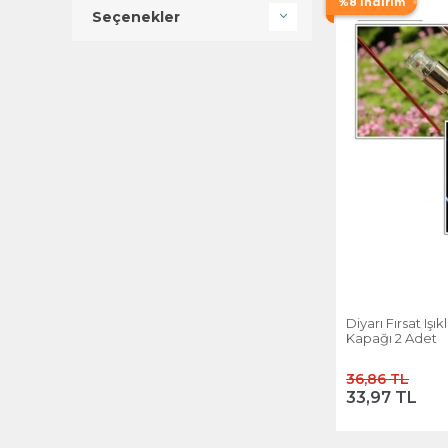
%8 İndirim
Seçenekler
Diyarı Fırsat Işı
Kapağı 2 Adet
36,86 TL
33,97 TL