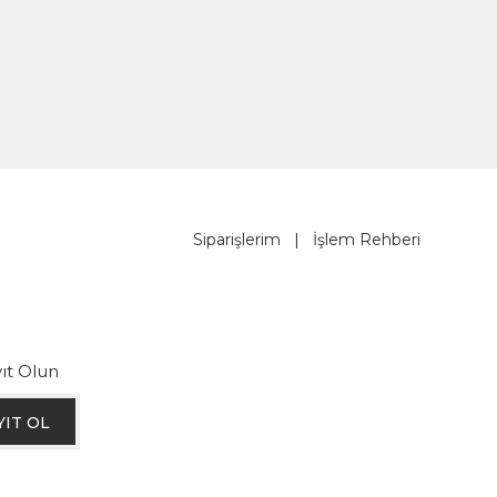
Siparişlerim
|
İşlem Rehberi
ıt Olun
YIT OL