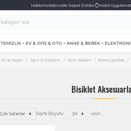
Hakkımızda
Excelle Sepet Doldur
Mobil Uygulama
TEMİZLİK
EV & OFİS & OTO
ANNE & BEBEK
ELEKTRONİ
Ev & Yaşam
/
Spor & Outdoor
/
Spor Aletleri
/
Branş Sporları
/
Bisiklet Aksesuarla
Sayfa Boyutu
ürün