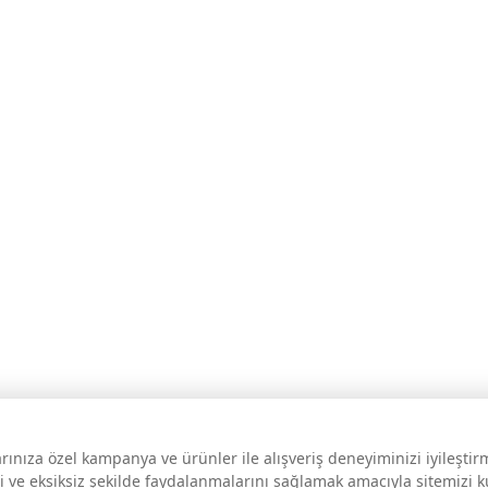
larınıza özel kampanya ve ürünler ile alışveriş deneyiminizi iyileşti
i ve eksiksiz şekilde faydalanmalarını sağlamak amacıyla sitemizi 