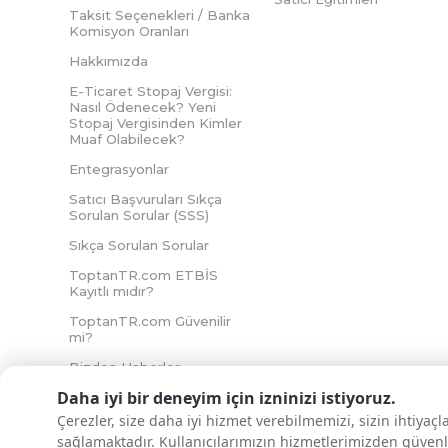
Taksit Seçenekleri / Banka
Komisyon Oranları
Hakkımızda
E-Ticaret Stopaj Vergisi:
Nasıl Ödenecek? Yeni
Stopaj Vergisinden Kimler
Muaf Olabilecek?
Entegrasyonlar
Satıcı Başvuruları Sıkça
Sorulan Sorular (SSS)
Sıkça Sorulan Sorular
ToptanTR.com ETBİS
Kayıtlı mıdır?
ToptanTR.com Güvenilir
mi?
Bizden Haberler
Daha iyi bir deneyim için izninizi istiyoruz.
Çerezler, size daha iyi hizmet verebilmemizi, sizin ihtiyaç
sağlamaktadır. Kullanıcılarımızın hizmetlerimizden güvenl