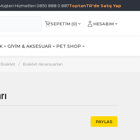
Müşteri Hizmetleri 0850 888 0 887
ToptanTR'de Satış Yap
SEPETIM (
0
)
HESABIM
K
GİYİM & AKSESUAR
PET SHOP
Bisiklet
/
Bisiklet Aksesuarları
rı
PAYLAS