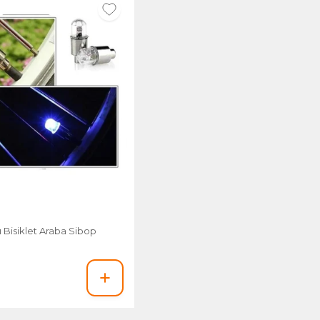
klı Bisiklet Araba Sibop