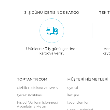
3 İŞ GÜNÜ İÇERİSİNDE KARGO
TEK T
Ürünleriniz 3 iş günü içerisinde
Adr
kargoya verilir.
kayd
TOPTANTR.COM
MÜŞTERI HIZMETLERI
Gizlilik Politikası ve KVKK
Üye Ol
Çerez Politikası
İletişim
Kişisel Verilerin İşlenmesi
İade İşlemleri
Aydınlatma Metni
Satıcı Eğitimleri