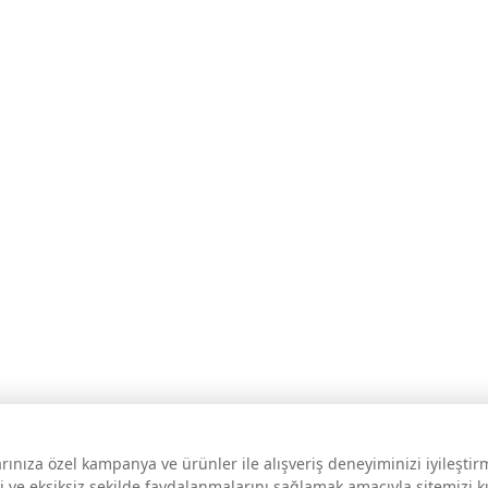
larınıza özel kampanya ve ürünler ile alışveriş deneyiminizi iyileşti
i ve eksiksiz şekilde faydalanmalarını sağlamak amacıyla sitemizi 