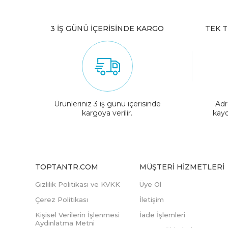
3 İŞ GÜNÜ İÇERİSİNDE KARGO
TEK T
Ürünleriniz 3 iş günü içerisinde
Adr
kargoya verilir.
kayd
TOPTANTR.COM
MÜŞTERI HIZMETLERI
Gizlilik Politikası ve KVKK
Üye Ol
Çerez Politikası
İletişim
Kişisel Verilerin İşlenmesi
İade İşlemleri
Aydınlatma Metni