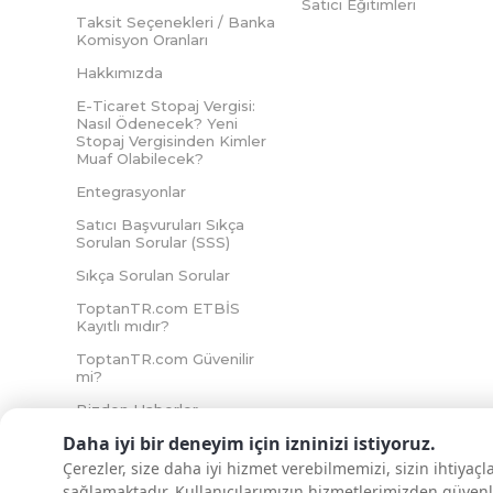
Satıcı Eğitimleri
Taksit Seçenekleri / Banka
Komisyon Oranları
Hakkımızda
E-Ticaret Stopaj Vergisi:
Nasıl Ödenecek? Yeni
Stopaj Vergisinden Kimler
Muaf Olabilecek?
Entegrasyonlar
Satıcı Başvuruları Sıkça
Sorulan Sorular (SSS)
Sıkça Sorulan Sorular
ToptanTR.com ETBİS
Kayıtlı mıdır?
ToptanTR.com Güvenilir
mi?
Bizden Haberler
Daha iyi bir deneyim için izninizi istiyoruz.
Çerezler, size daha iyi hizmet verebilmemizi, sizin ihtiyaç
sağlamaktadır. Kullanıcılarımızın hizmetlerimizden güvenl