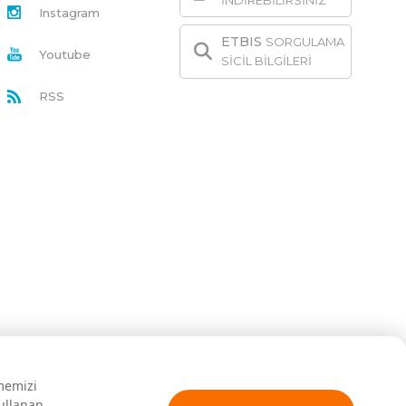
İNDİREBİLİRSİNİZ
Instagram
ETBIS
SORGULAMA
Youtube
SİCİL BİLGİLERİ
RSS
rmemizi
kullanan