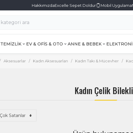
Hakkımızda
Excelle Sepet Doldur
Mobil Uygulama
TEMİZLİK
EV & OFİS & OTO
ANNE & BEBEK
ELEKTRONİ
/
Aksesuarlar
/
Kadın Aksesuarları
/
Kadın Takı & Mücevher
/
Kad
Kadın Çelik Bilekl