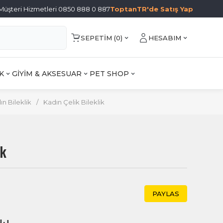
Müşteri Hizmetleri 0850 888 0 887
ToptanTR'de Satış Yap
SEPETIM (
0
)
HESABIM
K
GİYİM & AKSESUAR
PET SHOP
ın Bileklik
/
Kadın Çelik Bileklik
ik
PAYLAS