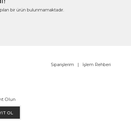
ı!
apılan bir ürün bulunmamaktadır.
Siparişlerim
|
İşlem Rehberi
ıt Olun
YIT OL