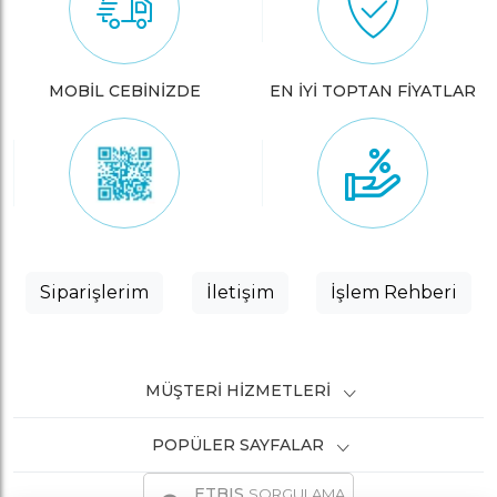
MOBİL CEBİNİZDE
EN İYİ TOPTAN FİYATLAR
Siparişlerim
İletişim
İşlem Rehberi
MÜŞTERI HIZMETLERI
POPÜLER SAYFALAR
ETBIS
SORGULAMA