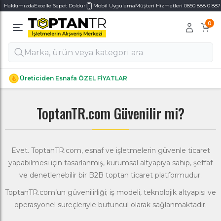
Hakkımızda
Excelle Sepet Doldur
Mobil Uygulama
Müşteri Hizmetleri 0850 888 0 887
0
Alt Kategoriler
Alt Kategoriler
Üreticiden Esnafa ÖZEL FİYATLAR
ToptanTR.com Güvenilir mi?
Evet. ToptanTR.com, esnaf ve işletmelerin güvenle ticaret
yapabilmesi için tasarlanmış, kurumsal altyapıya sahip, şeffaf
ve denetlenebilir bir B2B toptan ticaret platformudur.
ToptanTR.com’un güvenilirliği; iş modeli, teknolojik altyapısı ve
operasyonel süreçleriyle bütüncül olarak sağlanmaktadır.