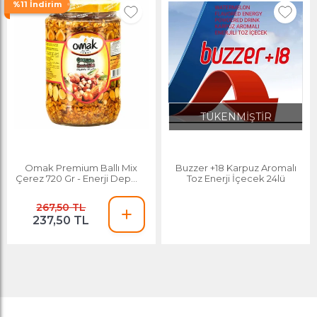
%11 İndirim
TÜKENMİŞTİR
Omak Premium Ballı Mix
Buzzer +18 Karpuz Aromalı
Çerez 720 Gr - Enerji Deposu
Toz Enerji İçecek 24lü
Karışık Atom
267,50 TL
237,50 TL