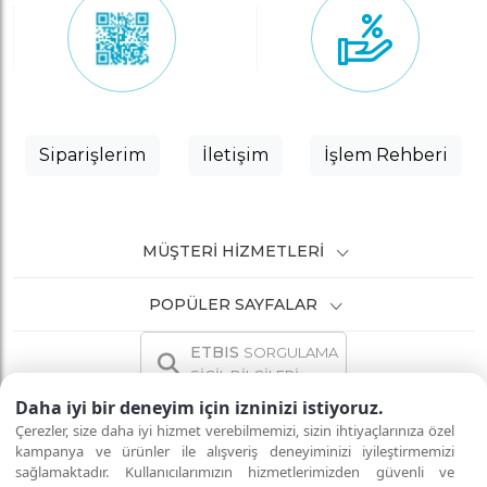
Siparişlerim
İletişim
İşlem Rehberi
MÜŞTERI HIZMETLERI
POPÜLER SAYFALAR
ETBIS
SORGULAMA
SİCİL BİLGİLERİ
Daha iyi bir deneyim için izninizi istiyoruz.
Çerezler, size daha iyi hizmet verebilmemizi, sizin ihtiyaçlarınıza özel
kampanya ve ürünler ile alışveriş deneyiminizi iyileştirmemizi
sağlamaktadır. Kullanıcılarımızın hizmetlerimizden güvenli ve
İNTERNETTE GÜVENLİ ALIŞVERİŞ