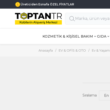
Üreticiden Esnafa ÖZEL FİYATLAR
KOZMETİK & KİŞİSEL BAKIM
GIDA
Anasayfa
/
EV & OFİS & OTO
/
Ev & Yaşam
Sıralama