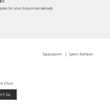
ı!
apılan bir ürün bulunmamaktadır.
Siparişlerim
|
İşlem Rehberi
ıt Olun
YIT OL