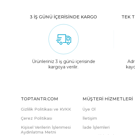
3 İŞ GÜNÜ İÇERİSİNDE KARGO
TEK T
Ürünleriniz 3 iş günü içerisinde
Adr
kargoya verilir.
kayd
TOPTANTR.COM
MÜŞTERI HIZMETLERI
Gizlilik Politikası ve KVKK
Üye Ol
Çerez Politikası
İletişim
Kişisel Verilerin İşlenmesi
İade İşlemleri
Aydınlatma Metni