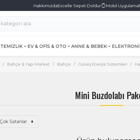
Hakkımızda
Excelle Sepet Doldur
Mobil Uygulama
TEMİZLİK
EV & OFİS & OTO
ANNE & BEBEK
ELEKTRONİ
/
Bahçe & Yapı Market
/
Bahçe
/
Güneş Enerjisi Sistemleri
/
Ha
Mini Buzdolabı Pak