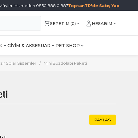
Müşteri Hizmetleri 0850 888 0 887
ToptanTR'de Satış Yap
SEPETIM (
0
)
HESABIM
K
GİYİM & AKSESUAR
PET SHOP
zır Solar Sistemler
/
Mini Buzdolabı Paketi
eti
PAYLAS