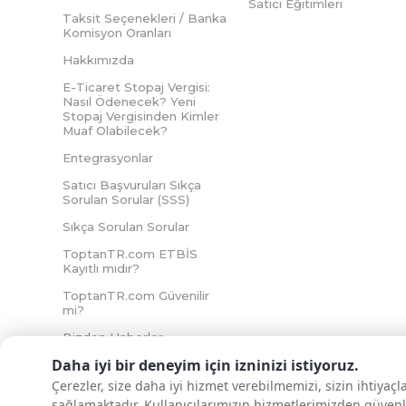
Satıcı Eğitimleri
Taksit Seçenekleri / Banka
Komisyon Oranları
Hakkımızda
E-Ticaret Stopaj Vergisi:
Nasıl Ödenecek? Yeni
Stopaj Vergisinden Kimler
Muaf Olabilecek?
Entegrasyonlar
Satıcı Başvuruları Sıkça
Sorulan Sorular (SSS)
Sıkça Sorulan Sorular
ToptanTR.com ETBİS
Kayıtlı mıdır?
ToptanTR.com Güvenilir
mi?
Bizden Haberler
Daha iyi bir deneyim için izninizi istiyoruz.
Çerezler, size daha iyi hizmet verebilmemizi, sizin ihtiyaç
sağlamaktadır. Kullanıcılarımızın hizmetlerimizden güvenl