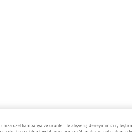
larınıza özel kampanya ve ürünler ile alışveriş deneyiminizi iyileşti
i ve eksiksiz şekilde faydalanmalarını sağlamak amacıyla sitemizi 