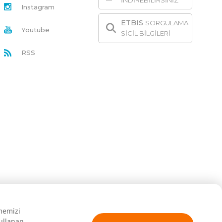
İNDİREBİLİRSİNİZ
Instagram
ETBIS
SORGULAMA
Youtube
SİCİL BİLGİLERİ
RSS
rmemizi
kullanan