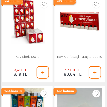
%6 İndirim
%13 İndirim
Kav Kibrit 100'lü
Kav Kibrit Başlı Tutuşturucu 10
Lu
3,40 TL
93,00 TL
3,19 TL
80,64 TL
%34 İndirim
%33 İndirim