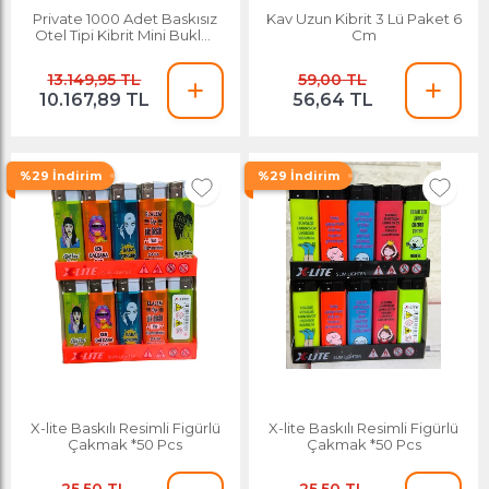
Private 1000 Adet Baskısız
Kav Uzun Kibrit 3 Lü Paket 6
Otel Tipi Kibrit Mini Buklet
Cm
Toptan Promosyon Reklam
13.149,95 TL
59,00 TL
10.167,89 TL
56,64 TL
%29 İndirim
%29 İndirim
X-lite Baskılı Resimli Figürlü
X-lite Baskılı Resimli Figürlü
Çakmak *50 Pcs
Çakmak *50 Pcs