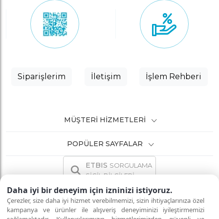
Siparişlerim
İletişim
İşlem Rehberi
MÜŞTERI HIZMETLERI
POPÜLER SAYFALAR
ETBIS
SORGULAMA
SİCİL BİLGİLERİ
Daha iyi bir deneyim için izninizi istiyoruz.
Çerezler, size daha iyi hizmet verebilmemizi, sizin ihtiyaçlarınıza özel
kampanya ve ürünler ile alışveriş deneyiminizi iyileştirmemizi
İNTERNETTE GÜVENLİ ALIŞVERİŞ