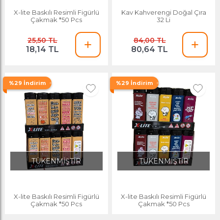
X-lite Baskılı Resimli Figürlü
Kav Kahverengi Doğal Çıra
Çakmak *50 Pcs
32 Li
25,50 TL
84,00 TL
18,14 TL
80,64 TL
%29 İndirim
%29 İndirim
TÜKENMİŞTİR
TÜKENMİŞTİR
X-lite Baskılı Resimli Figürlü
X-lite Baskılı Resimli Figürlü
Çakmak *50 Pcs
Çakmak *50 Pcs