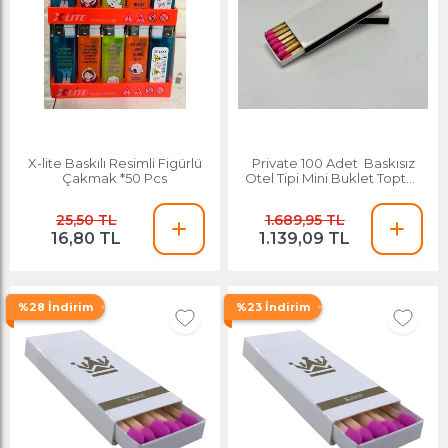
X-lite Baskılı Resimli Figürlü
Private 100 Adet Baskısız
Çakmak *50 Pcs
Otel Tipi Mini Buklet Toptan
Promosyon Reklam Tanıtım
Hediyelik Kibrit
25,50 TL
1.689,95 TL
16,80 TL
1.139,09 TL
%28 İndirim
%23 İndirim