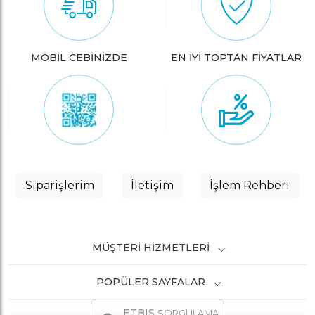
MOBİL CEBİNİZDE
EN İYİ TOPTAN FİYATLAR
Siparişlerim
İletişim
İşlem Rehberi
MÜŞTERI HIZMETLERI
POPÜLER SAYFALAR
ETBIS
SORGULAMA