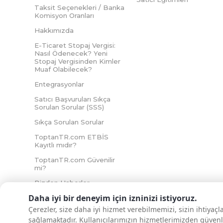
Taksit Seçenekleri / Banka
Komisyon Oranları
Hakkımızda
E-Ticaret Stopaj Vergisi:
Nasıl Ödenecek? Yeni
Stopaj Vergisinden Kimler
Muaf Olabilecek?
Entegrasyonlar
Satıcı Başvuruları Sıkça
Sorulan Sorular (SSS)
Sıkça Sorulan Sorular
ToptanTR.com ETBİS
Kayıtlı mıdır?
ToptanTR.com Güvenilir
mi?
Bizden Haberler
Daha iyi bir deneyim için izninizi istiyoruz.
Çerezler, size daha iyi hizmet verebilmemizi, sizin ihtiyaç
sağlamaktadır. Kullanıcılarımızın hizmetlerimizden güvenl