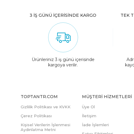
3 İŞ GÜNÜ İÇERİSİNDE KARGO
TEK T
Ürünleriniz 3 iş günü içerisinde
Adr
kargoya verilir.
kayd
TOPTANTR.COM
MÜŞTERI HIZMETLERI
Gizlilik Politikası ve KVKK
Üye Ol
Çerez Politikası
İletişim
Kişisel Verilerin İşlenmesi
İade İşlemleri
Aydınlatma Metni
Satıcı Eğitimleri