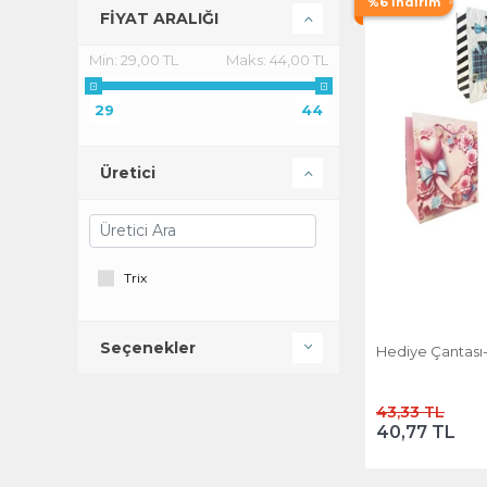
%6 İndirim
FİYAT ARALIĞI
Min:
29,00 TL
Maks:
44,00 TL
29
44
Üretici
Trix
Seçenekler
Hediye Çantası
43,33 TL
40,77 TL