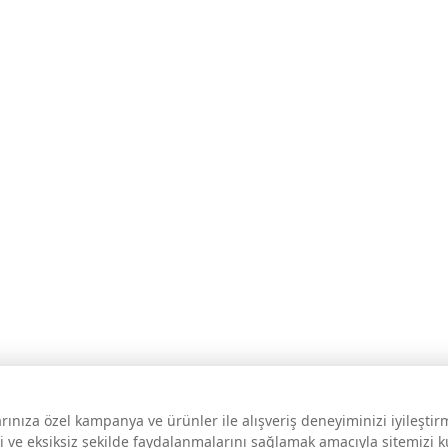
larınıza özel kampanya ve ürünler ile alışveriş deneyiminizi iyileşti
i ve eksiksiz şekilde faydalanmalarını sağlamak amacıyla sitemizi 