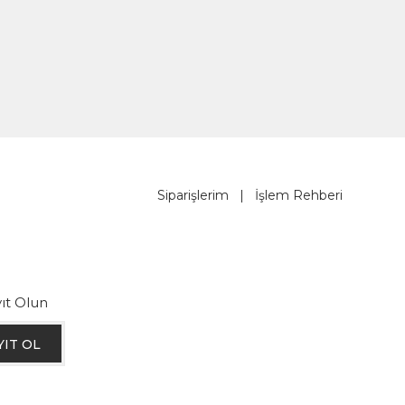
Siparişlerim
|
İşlem Rehberi
ıt Olun
YIT OL