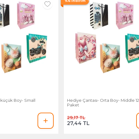
%6 İndirim
-küçük Boy- Small
Hediye Çantası- Orta Boy- Middle 12'
Paket
29,17 TL
27,44 TL