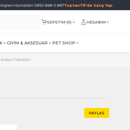
Müşteri Hizmetleri 0850 888 0 887
ToptanTR'de Satış Yap
SEPETIM (
0
)
HESABIM
K
GİYİM & AKSESUAR
PET SHOP
Hediye Paketleri
PAYLAS