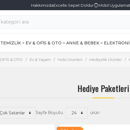
Hakkımızda
Excelle Sepet Doldur
Mobil Uygulama
TEMİZLİK
EV & OFİS & OTO
ANNE & BEBEK
ELEKTRONİ
 OFİS & OTO
/
Ev & Yaşam
/
Hobi Ürünleri
/
Hediyelik Ürünler
/
Hediye Paketleri
Sayfa Boyutu
ürün