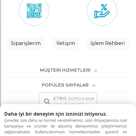
Siparişlerim
İletişim
İşlem Rehberi
MÜŞTERI HIZMETLERI
POPÜLER SAYFALAR
ETBIS
SORGULAMA
SİCİL BİLGİLERİ
Daha iyi bir deneyim için izninizi istiyoruz.
Çerezler, size daha iyi hizmet verebilmemizi, sizin ihtiyaçlarınıza özel
kampanya ve ürünler ile alışveriş deneyiminizi iyileştirmemizi
sağlamaktadır. Kullanıcılarımızın hizmetlerimizden güvenli ve
İNTERNETTE GÜVENLİ ALIŞVERİŞ