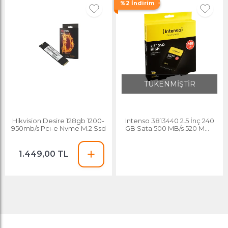
%2 İndirim
TÜKENMİŞTİR
Hikvision Desire 128gb 1200-
Intenso 3813440 2.5 İnç 240
950mb/s Pcı-e Nvme M.2 Ssd
GB Sata 500 MB/s 520 MB/s
SSD
1.449,00 TL