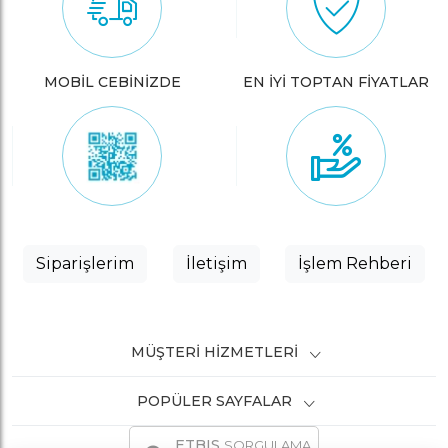
MOBİL CEBİNİZDE
EN İYİ TOPTAN FİYATLAR
Siparişlerim
İletişim
İşlem Rehberi
MÜŞTERI HIZMETLERI
POPÜLER SAYFALAR
ETBIS
SORGULAMA