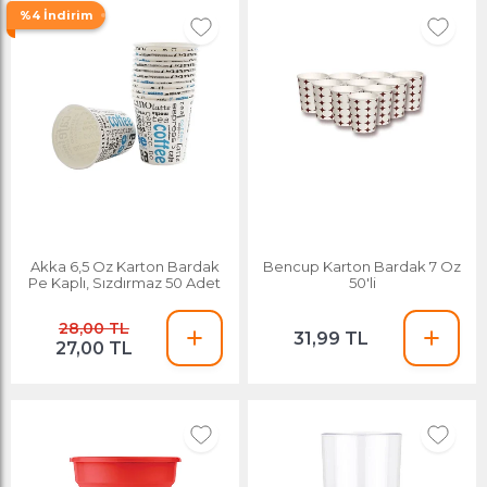
%4 İndirim
Akka 6,5 Oz Karton Bardak
Bencup Karton Bardak 7 Oz
Pe Kaplı, Sızdırmaz 50 Adet
50'li
28,00 TL
31,99 TL
27,00 TL