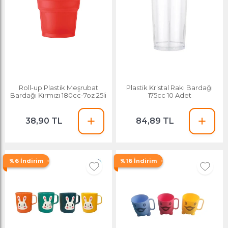
Roll-up Plastik Meşrubat
Plastik Kristal Rakı Bardağı
Bardağı Kırmızı 180cc-7oz 25li
175cc 10 Adet
38,90 TL
84,89 TL
%6 İndirim
%16 İndirim