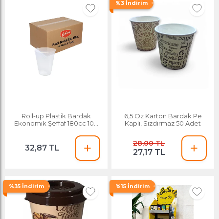
%3 İndirim
Roll-up Plastik Bardak
6,5 Oz Karton Bardak Pe
Ekonomik Şeffaf 180cc 100
Kaplı, Sızdırmaz 50 Adet
Adet
28,00 TL
32,87 TL
27,17 TL
%35 İndirim
%15 İndirim