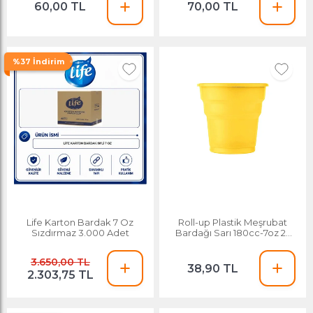
60,00 TL
70,00 TL
%37 İndirim
Life Karton Bardak 7 Oz
Roll-up Plastik Meşrubat
Sızdırmaz 3.000 Adet
Bardağı Sarı 180cc-7oz 25
Adet
3.650,00 TL
38,90 TL
2.303,75 TL