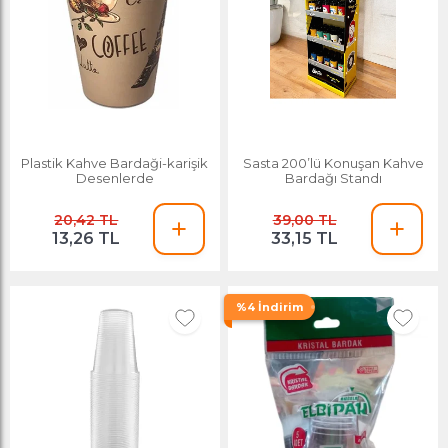
Plastik Kahve Bardaği-karişik
Sasta 200’lü Konuşan Kahve
Desenlerde
Bardağı Standı
20,42 TL
39,00 TL
13,26 TL
33,15 TL
%4 İndirim