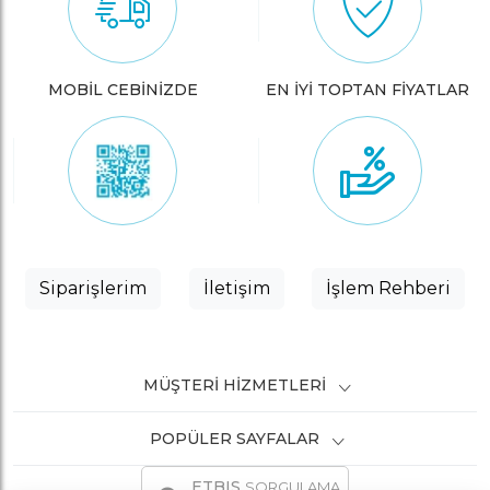
MOBİL CEBİNİZDE
EN İYİ TOPTAN FİYATLAR
Siparişlerim
İletişim
İşlem Rehberi
MÜŞTERI HIZMETLERI
POPÜLER SAYFALAR
ETBIS
SORGULAMA