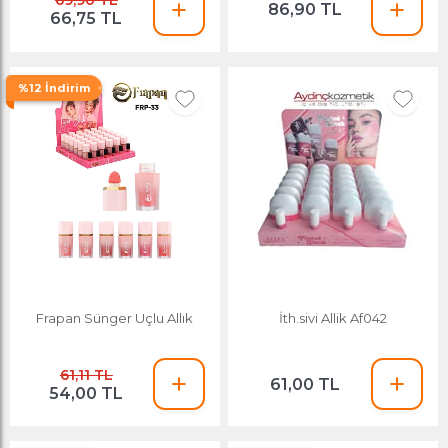
69,90 TL
86,90 TL
66,75 TL
%12 İndirim
Frapan Sünger Uçlu Allık
İth.sivi Allik Af042
61,11 TL
61,00 TL
54,00 TL