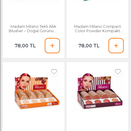
Madam Milano Tekli Allık
Madam Milano Compact
Blusher – Doğal Görünüm,
Color Powder Kompakt
Kadifemsi Doku, Uzun Süre
Pudra – 4 Renk Seçeneği
Kalıcı
78,00 TL
78,00 TL