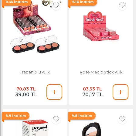
%45 İndirim
%16 İndirim
Frapan 3'lü Allık
Rose Magic Stick Allık
70,83 TL
83,33 TL
39,00 TL
70,17 TL
%9 İndirim
%8 İndirim