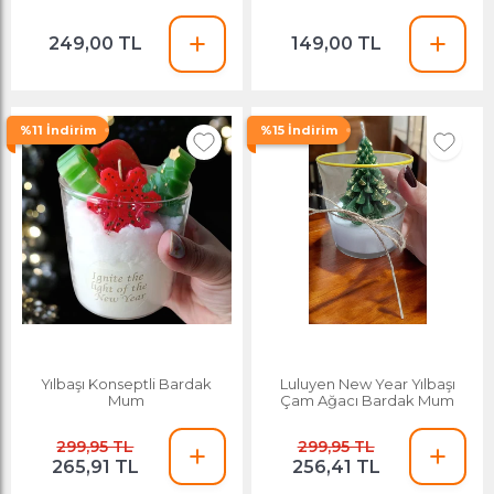
Metalik Boya Altın
Dekoratif Hediyelik Mum
Asetatlı Kırmızı
249,00 TL
149,00 TL
%11 İndirim
%15 İndirim
Yılbaşı Konseptli Bardak
Luluyen New Year Yılbaşı
Mum
Çam Ağacı Bardak Mum
299,95 TL
299,95 TL
265,91 TL
256,41 TL