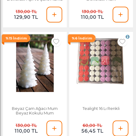
130,00 TL
130,00 TL
129,90 TL
110,00 TL
%15 İndirim
%6 İndirim
Beyaz Çam Ağacı Mum
Tealight 16 Lı Renkli
Beyaz Kokulu Mum
130,00 TL
60,00 TL
110,00 TL
56,45 TL