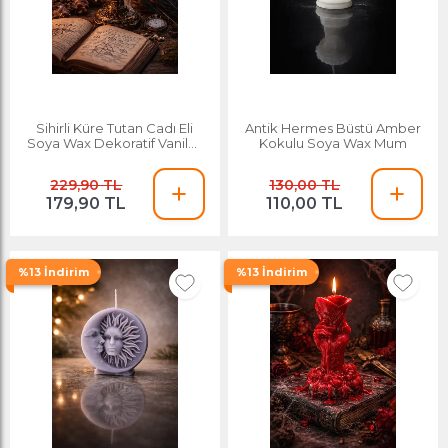
Sihirli Küre Tutan Cadı Eli
Antik Hermes Büstü Amber
Soya Wax Dekoratif Vanilya
Kokulu Soya Wax Mum
Kokulu Mum
229,90 TL
130,00 TL
179,90 TL
110,00 TL
%13 İndirim
%13 İndirim