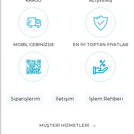
KARGO
ALIŞVERİŞ
MOBİL CEBİNİZDE
EN İYİ TOPTAN FİYATLAR
Siparişlerim
İletişim
İşlem Rehberi
MÜŞTERI HIZMETLERI