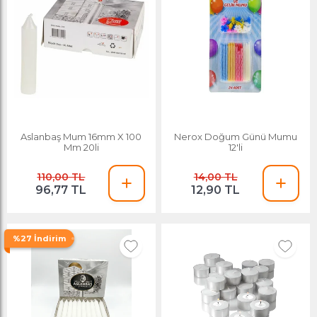
Aslanbaş Mum 16mm X 100
Nerox Doğum Günü Mumu
Mm 20li
12'li
110,00 TL
14,00 TL
96,77 TL
12,90 TL
%27 İndirim