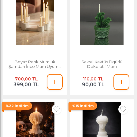
Beyaz Renk Mumluk
Saksılı Kaktüs Figürlü
Şamdan İnce Mum Uyumlu
Dekoratif Mum
Model 7
700,00 TL
110,00 TL
399,00 TL
90,00 TL
%22 İndirim
%15 İndirim