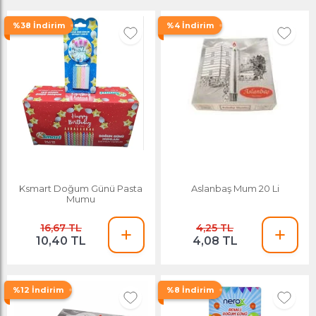
%38 İndirim
%4 İndirim
Ksmart Doğum Günü Pasta
Aslanbaş Mum 20 Li
Mumu
16,67 TL
4,25 TL
10,40 TL
4,08 TL
%12 İndirim
%8 İndirim