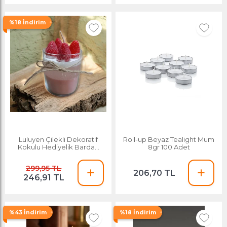
%18 İndirim
Luluyen Çilekli Dekoratif
Roll-up Beyaz Tealight Mum
Kokulu Hediyelik Bardak
8gr 100 Adet
Mum
299,95 TL
206,70 TL
246,91 TL
%43 İndirim
%18 İndirim