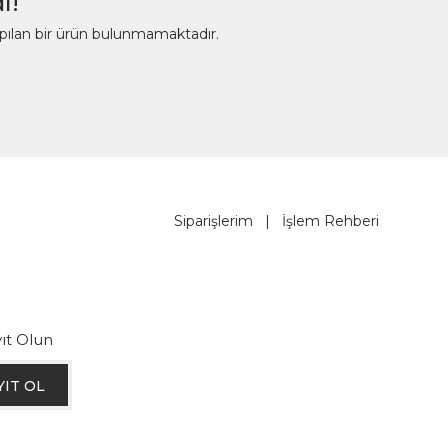
ı!
apılan bir ürün bulunmamaktadır.
Siparişlerim
|
İşlem Rehberi
ıt Olun
YIT OL