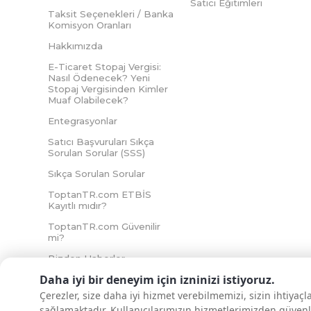
Satıcı Eğitimleri
Taksit Seçenekleri / Banka
Komisyon Oranları
Hakkımızda
E-Ticaret Stopaj Vergisi:
Nasıl Ödenecek? Yeni
Stopaj Vergisinden Kimler
Muaf Olabilecek?
Entegrasyonlar
Satıcı Başvuruları Sıkça
Sorulan Sorular (SSS)
Sıkça Sorulan Sorular
ToptanTR.com ETBİS
Kayıtlı mıdır?
ToptanTR.com Güvenilir
mi?
Bizden Haberler
Daha iyi bir deneyim için izninizi istiyoruz.
Çerezler, size daha iyi hizmet verebilmemizi, sizin ihtiyaç
sağlamaktadır. Kullanıcılarımızın hizmetlerimizden güvenl