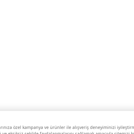
larınıza özel kampanya ve ürünler ile alışveriş deneyiminizi iyileşti
i ve eksiksiz şekilde faydalanmalarını sağlamak amacıyla sitemizi 