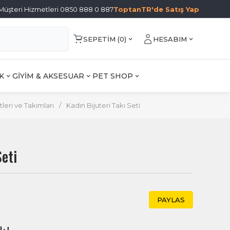
Müşteri Hizmetleri 0850 888 0 887
ToptanTR'de Satış Yap
SEPETIM (
0
)
HESABIM
K
GİYİM & AKSESUAR
PET SHOP
leri ve Takımları
/
Kadın Bijuteri Takı Seti
Seti
PAYLAS