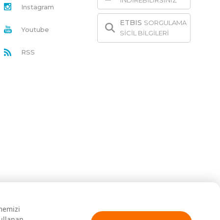
İNDİREBİLİRSİNİZ
Instagram
ETBIS
SORGULAMA
Youtube
SİCİL BİLGİLERİ
RSS
rmemizi
kullanan