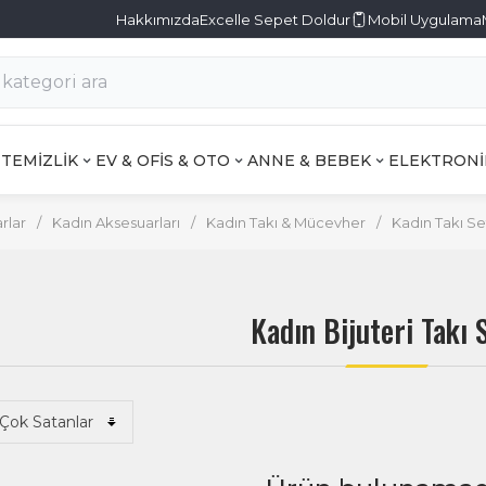
Hakkımızda
Excelle Sepet Doldur
Mobil Uygulama
TEMİZLİK
EV & OFİS & OTO
ANNE & BEBEK
ELEKTRONİ
rlar
/
Kadın Aksesuarları
/
Kadın Takı & Mücevher
/
Kadın Takı Set
Kadın Bijuteri Takı 