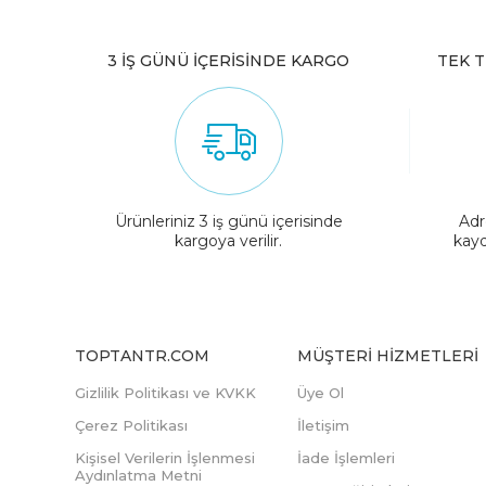
3 İŞ GÜNÜ İÇERİSİNDE KARGO
TEK T
Ürünleriniz 3 iş günü içerisinde
Adr
kargoya verilir.
kayd
TOPTANTR.COM
MÜŞTERI HIZMETLERI
Gizlilik Politikası ve KVKK
Üye Ol
Çerez Politikası
İletişim
Kişisel Verilerin İşlenmesi
İade İşlemleri
Aydınlatma Metni