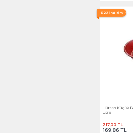
%22 İndirim
Hürsan Küçük B
Litre
217,00 TL
169,86 TL