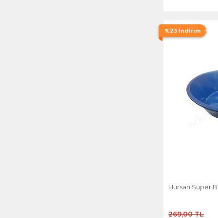
%23 İndirim
Hürsan Süper Ba
269,00 TL