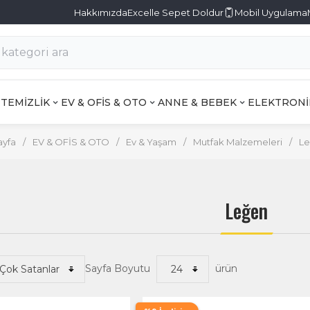
Hakkımızda
Excelle Sepet Doldur
Mobil Uygulama
TEMİZLİK
EV & OFİS & OTO
ANNE & BEBEK
ELEKTRONİ
ayfa
/
EV & OFİS & OTO
/
Ev & Yaşam
/
Mutfak Malzemeleri
/
L
Leğen
Sayfa Boyutu
ürün