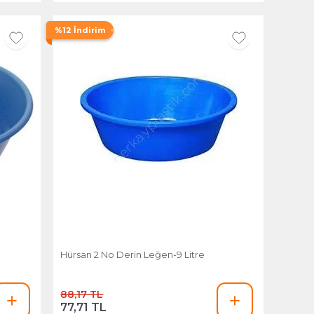
%12 İndirim
Hürsan 2 No Derin Leğen-9 Litre
88,17 TL
77,71 TL