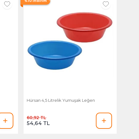
%10 İndirim
Hürsan 4,5 Litrelik Yumuşak Leğen
60,92 TL
54,64 TL