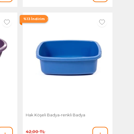
%13 İndirim
Hak Köşeli Badya-renkli Badya
42,00 TL