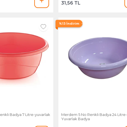
31,56 TL
%13 İndirim
nkli Badya 7 Litre-yuvarlak
Merdem 5 No Renkli Badya 24 Litre-
Yuvarlak Badya