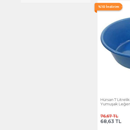
%10 İndirim
Hürsan 7 Litreli
Yumuşak Leğe
76,67 TL
68,63 TL