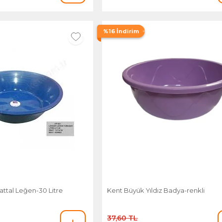
%16 İndirim
ttal Leğen-30 Litre
Kent Büyük Yıldız Badya-renkli
37,60 TL