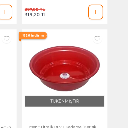
397,00 TL
319,20 TL
%26 İndirim
TÜKENMİŞTİR
 4,5 - 7
Hürsan 5 Litrelik Büyül Kademeli Karışık