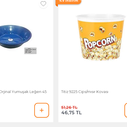
%9 İndirim
Orjinal Yumuşak Leğen 45
Titiz 9225 Cips/mısır Kovası
51,26 TL
46,75 TL