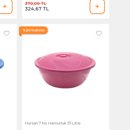
370,00 TL
324,67 TL
%20 İndirim
Hürsan 7 No Hamurluk 57 Litre