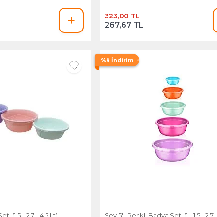
323,00 TL
267,67 TL
%9 İndirim
i (1,5 - 2,7 - 4,5 Lt)
Sev 5'li Renkli Badya Seti (1 - 1,5 - 2,7 -