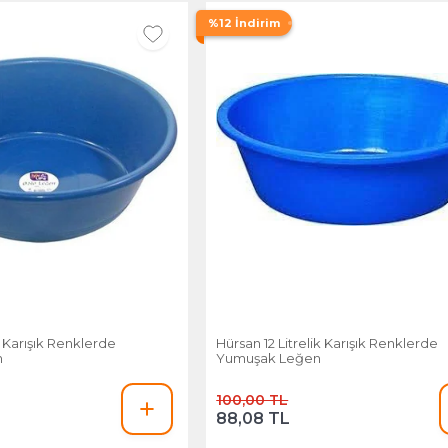
%12 İndirim
k Karışık Renklerde
Hürsan 12 Litrelik Karışık Renklerde
n
Yumuşak Leğen
100,00 TL
88,08 TL