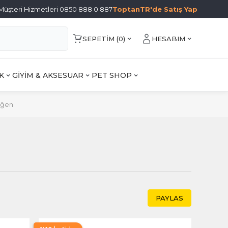
Müşteri Hizmetleri 0850 888 0 887
ToptanTR'de Satış Yap
SEPETIM (
0
)
HESABIM
K
GİYİM & AKSESUAR
PET SHOP
eğen
PAYLAS