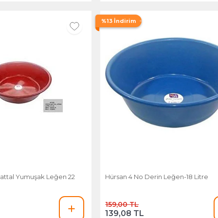
%13 İndirim
attal Yumuşak Leğen 22
Hürsan 4 No Derin Leğen-18 Litre
159,00 TL
139,08 TL