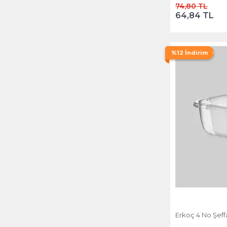
74,80 TL
64,84 TL
%12 İndirim
Erkoç 4 No Şeffa