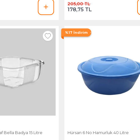
205,00 TL
178,75 TL
%17 İndirim
f Bella Badya 15 Litre
Hürsan 6 No Hamurluk 40 Litre