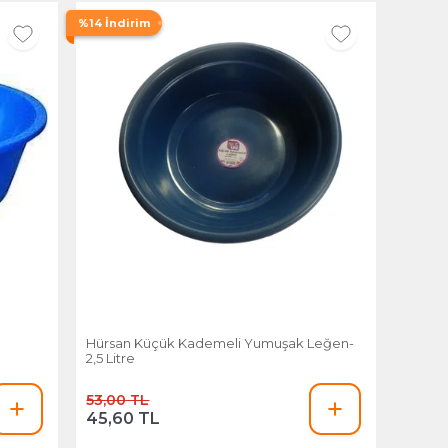
%14 İndirim
Hürsan Küçük Kademeli Yumuşak Leğen-
2,5 Litre
53,00 TL
45,60 TL