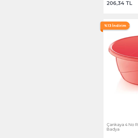
206,34 TL
%13 İndirim
Çankaya 4 No Re
Badya