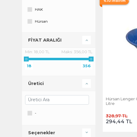
%10 İndirim
HAK
Hürsan
İnova
FİYAT ARALIĞI
Kent
Min:
18,00 TL
Maks:
356,00 TL
Merdem
18
356
Özatak
Sev Plastik
Üretici
Titiz
Hürsan Lenger 
Litre
-
328,97 TL
294,44 TL
Seçenekler