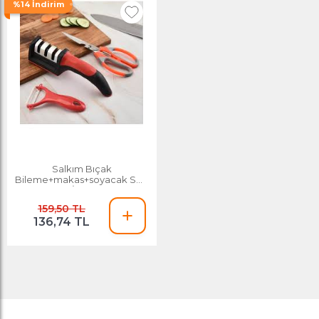
%14 İndirim
Salkım Bıçak
Bileme+makas+soyacak Seti
İthal
159,50 TL
136,74 TL