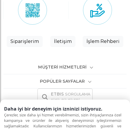
Siparişlerim
İletişim
İşlem Rehberi
MÜŞTERI HIZMETLERI
POPÜLER SAYFALAR
ETBIS
SORGULAMA
SİCİL BİLGİLERİ
Daha iyi bir deneyim için izninizi istiyoruz.
Çerezler, size daha iyi hizmet verebilmemizi, sizin ihtiyaçlarınıza özel
kampanya ve ürünler ile alışveriş deneyiminizi iyileştirmemizi
sağlamaktadır. Kullanıcılarımızın hizmetlerimizden güvenli ve
İNTERNETTE GÜVENLİ ALIŞVERİŞ