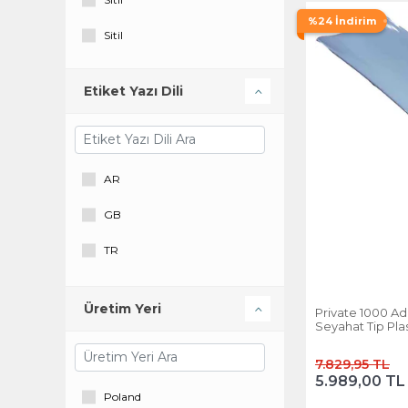
%24 İndirim
Sitil
Etiket Yazı Dili
AR
GB
TR
Üretim Yeri
Private 1000 Ad
Seyahat Tip Pl
7.829,95 TL
5.989,00 TL
Poland