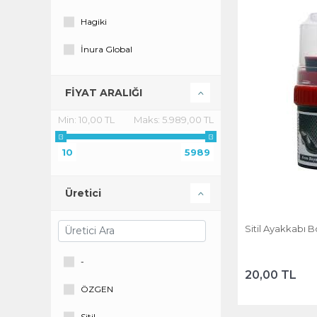
Hagiki
İnura Global
Kiwi
FİYAT ARALIĞI
ÖZGEN PLASTİK
Min:
10,00 TL
Maks:
5.989,00 TL
Private
10
5989
Sitil
Walker
Üretici
Sitil Ayakkabı B
-
20,00 TL
ÖZGEN
Sitil