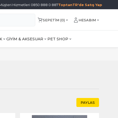
Müşteri Hizmetleri 0850 888 0 887
ToptanTR'de Satış Yap
SEPETIM (
0
)
HESABIM
K
GİYİM & AKSESUAR
PET SHOP
PAYLAS