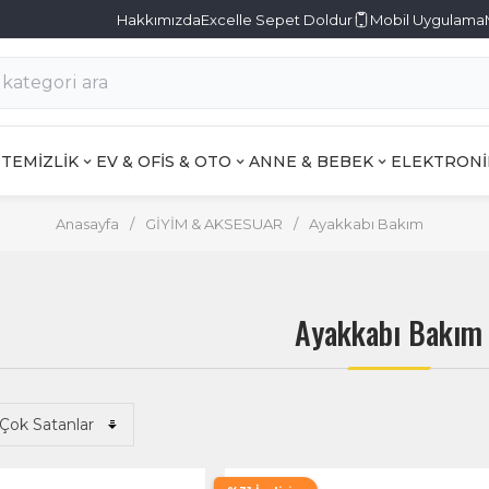
Hakkımızda
Excelle Sepet Doldur
Mobil Uygulama
TEMİZLİK
EV & OFİS & OTO
ANNE & BEBEK
ELEKTRONİ
Anasayfa
/
GİYİM & AKSESUAR
/
Ayakkabı Bakım
Ayakkabı Bakım