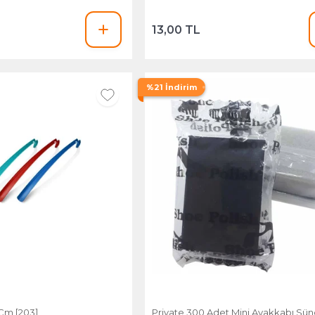
13,00 TL
%21 İndirim
Cm [203]
Private 300 Adet Mini Ayakkabı Sün