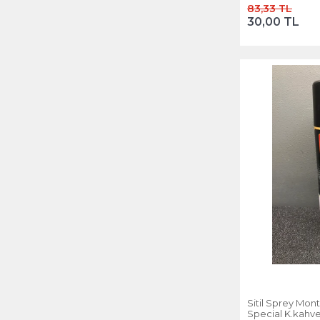
83,33 TL
30,00 TL
Sitil Sprey Mon
Special K.kahv