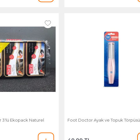
Sitil Evalı Sünger 3'lü Ekopack Naturel
Foot Doctor Ayak ve Topuk Törpüs