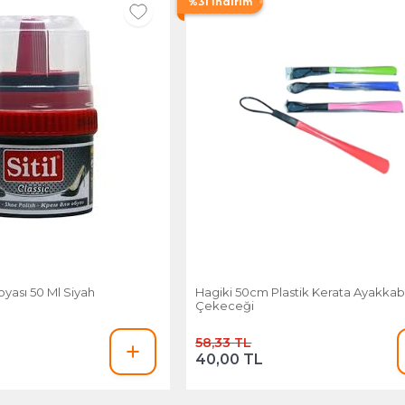
%31 İndirim
oyası 50 Ml Siyah
Hagiki 50cm Plastik Kerata Ayakkab
Çekeceği
58,33 TL
40,00 TL