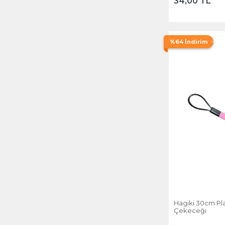
34,00 TL
%64 İndirim
Hagiki 30cm Pla
Çekeceği