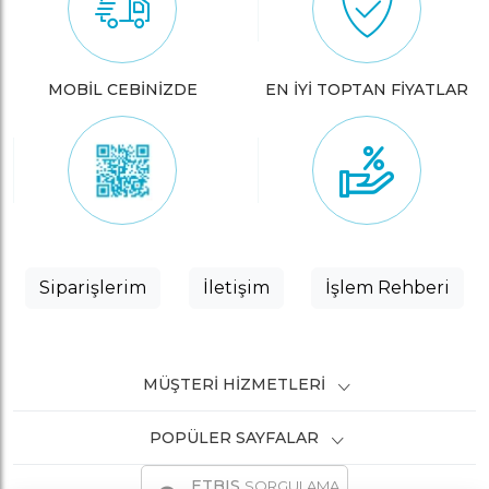
MOBİL CEBİNİZDE
EN İYİ TOPTAN FİYATLAR
Siparişlerim
İletişim
İşlem Rehberi
MÜŞTERI HIZMETLERI
POPÜLER SAYFALAR
ETBIS
SORGULAMA