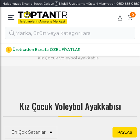
Hakkımızda
Excelle Sepet Doldur
Mobil Uygulama
Müşteri Hizmetleri 0850 888 0 887
0
Alt Kategoriler
Alt Kategoriler
Anasayfa
/
GİYİM & AKSESUAR
/
Ayakkabı
/
Kız Çocuk Ayakkabı
/
Kız Çocuk Spor Ayakkabı
/
Üreticiden Esnafa ÖZEL FİYATLAR
Kız Çocuk Voleybol Ayakkabısı
Kız Çocuk Voleybol Ayakkabısı
PAYLAS