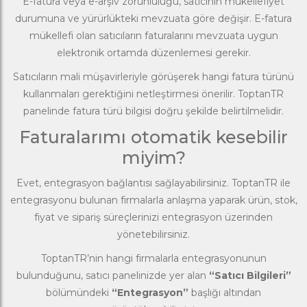
E-fatura veya e-arşiv zorunluluğu, satıcının mükellefiyet
durumuna ve yürürlükteki mevzuata göre değişir. E-fatura
mükellefi olan satıcıların faturalarını mevzuata uygun
elektronik ortamda düzenlemesi gerekir.
Satıcıların mali müşavirleriyle görüşerek hangi fatura türünü
kullanmaları gerektiğini netleştirmesi önerilir. ToptanTR
panelinde fatura türü bilgisi doğru şekilde belirtilmelidir.
Faturalarımı otomatik kesebilir
miyim?
Evet, entegrasyon bağlantısı sağlayabilirsiniz. ToptanTR ile
entegrasyonu bulunan firmalarla anlaşma yaparak ürün, stok,
fiyat ve sipariş süreçlerinizi entegrasyon üzerinden
yönetebilirsiniz.
ToptanTR’nin hangi firmalarla entegrasyonunun
bulunduğunu, satıcı panelinizde yer alan
“Satıcı Bilgileri”
bölümündeki
“Entegrasyon”
başlığı altından