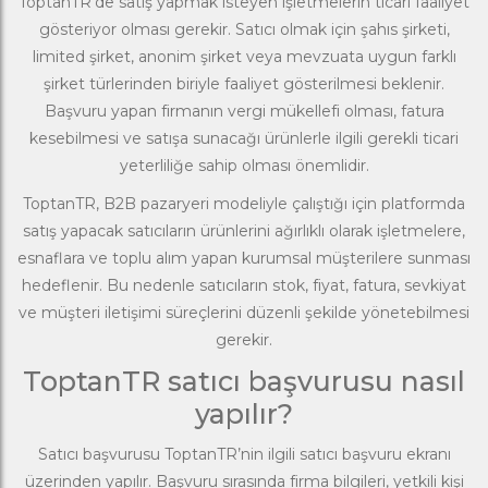
ToptanTR’de satış yapmak isteyen işletmelerin ticari faaliyet
gösteriyor olması gerekir. Satıcı olmak için şahıs şirketi,
limited şirket, anonim şirket veya mevzuata uygun farklı
şirket türlerinden biriyle faaliyet gösterilmesi beklenir.
Başvuru yapan firmanın vergi mükellefi olması, fatura
kesebilmesi ve satışa sunacağı ürünlerle ilgili gerekli ticari
yeterliliğe sahip olması önemlidir.
ToptanTR, B2B pazaryeri modeliyle çalıştığı için platformda
satış yapacak satıcıların ürünlerini ağırlıklı olarak işletmelere,
esnaflara ve toplu alım yapan kurumsal müşterilere sunması
hedeflenir. Bu nedenle satıcıların stok, fiyat, fatura, sevkiyat
ve müşteri iletişimi süreçlerini düzenli şekilde yönetebilmesi
gerekir.
ToptanTR satıcı başvurusu nasıl
yapılır?
Satıcı başvurusu ToptanTR’nin ilgili satıcı başvuru ekranı
üzerinden yapılır. Başvuru sırasında firma bilgileri, yetkili kişi