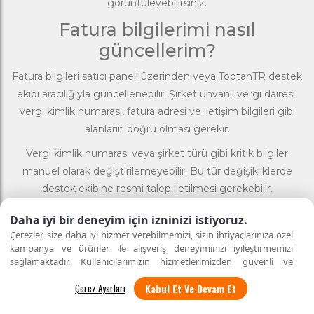
görüntüleyebilirsiniz.
Fatura bilgilerimi nasıl
güncellerim?
Fatura bilgileri satıcı paneli üzerinden veya ToptanTR destek
ekibi aracılığıyla güncellenebilir. Şirket unvanı, vergi dairesi,
vergi kimlik numarası, fatura adresi ve iletişim bilgileri gibi
alanların doğru olması gerekir.
Vergi kimlik numarası veya şirket türü gibi kritik bilgiler
manuel olarak değiştirilemeyebilir. Bu tür değişikliklerde
destek ekibine resmi talep iletilmesi gerekebilir.
Entegrasyon Süreçleri
Daha iyi bir deneyim için izninizi istiyoruz.
Çerezler, size daha iyi hizmet verebilmemizi, sizin ihtiyaçlarınıza özel
ToptanTR entegrasyonu nedir?
kampanya ve ürünler ile alışveriş deneyiminizi iyileştirmemizi
sağlamaktadır. Kullanıcılarımızın hizmetlerimizden güvenli ve
ToptanTR entegrasyonu, satıcının kendi yazılım sistemi, ERP,
eksiksiz şekilde faydalanmalarını sağlamak amacıyla sitemizi
Kabul Et Ve Devam Et
kullanan kişilerin gizliliğini korumayı önemsiyoruz. "Kabul Et"
muhasebe programı veya entegratör firma aracılığıyla
seçeneği ile tüm çerezleri kabul edebilirsiniz veya
"Çerez Ayarları"
ToptanTR satıcı paneli arasında veri alışverişi yapmasını