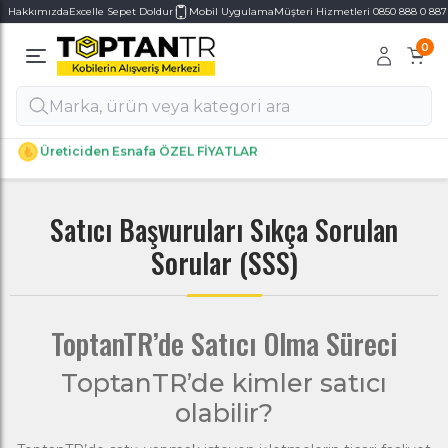
Hakkımızda
Excelle Sepet Doldur
Mobil Uygulama
Müşteri Hizmetleri 0850 888 0 887
0
Alt Kategoriler
Alt Kategoriler
Haftanın 7 Günü MÜŞTERİ DESTEK
Satıcı Başvuruları Sıkça Sorulan
Sorular (SSS)
ToptanTR’de Satıcı Olma Süreci
ToptanTR’de kimler satıcı
olabilir?