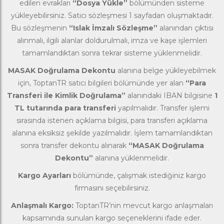
edilen evrakları
“Dosya Yükle”
bölümünden sisteme
yükleyebilirsiniz. Satıcı sözleşmesi 1 sayfadan oluşmaktadır.
Bu sözleşmenin
“Islak İmzalı Sözleşme”
alanından çıktısı
alınmalı, ilgili alanlar doldurulmalı, imza ve kaşe işlemleri
tamamlandıktan sonra tekrar sisteme yüklenmelidir.
MASAK Doğrulama Dekontu
alanına belge yükleyebilmek
için, ToptanTR satıcı bilgileri bölümünde yer alan
“Para
Transferi ile Kimlik Doğrulama”
alanındaki IBAN bilgisine
1
TL tutarında para transferi
yapılmalıdır. Transfer işlemi
sırasında istenen açıklama bilgisi, para transferi açıklama
alanına eksiksiz şekilde yazılmalıdır. İşlem tamamlandıktan
sonra transfer dekontu alınarak
“MASAK Doğrulama
Dekontu”
alanına yüklenmelidir.
Kargo Ayarları
bölümünde, çalışmak istediğiniz kargo
firmasını seçebilirsiniz.
Anlaşmalı Kargo:
ToptanTR’nin mevcut kargo anlaşmaları
kapsamında sunulan kargo seçeneklerini ifade eder.