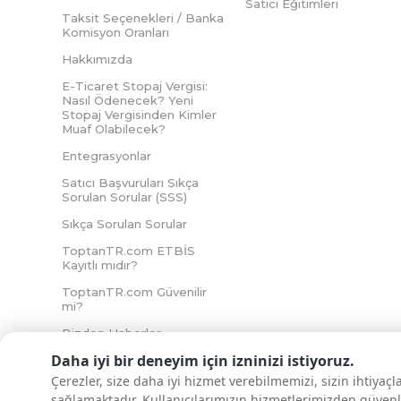
Satıcı Eğitimleri
Taksit Seçenekleri / Banka
Komisyon Oranları
Hakkımızda
E-Ticaret Stopaj Vergisi:
Nasıl Ödenecek? Yeni
Stopaj Vergisinden Kimler
Muaf Olabilecek?
Entegrasyonlar
Satıcı Başvuruları Sıkça
Sorulan Sorular (SSS)
Sıkça Sorulan Sorular
ToptanTR.com ETBİS
Kayıtlı mıdır?
ToptanTR.com Güvenilir
mi?
Bizden Haberler
Daha iyi bir deneyim için izninizi istiyoruz.
Çerezler, size daha iyi hizmet verebilmemizi, sizin ihtiyaç
sağlamaktadır. Kullanıcılarımızın hizmetlerimizden güvenl