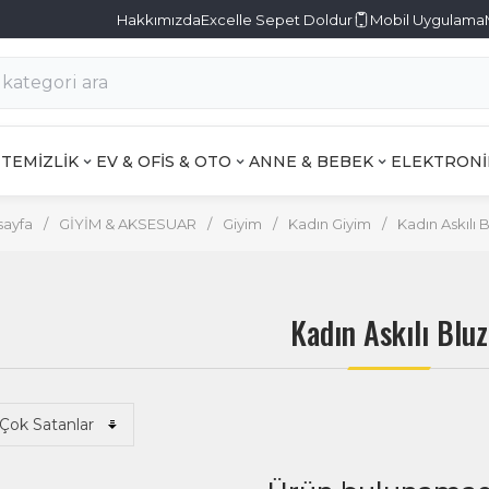
Hakkımızda
Excelle Sepet Doldur
Mobil Uygulama
TEMİZLİK
EV & OFİS & OTO
ANNE & BEBEK
ELEKTRONİ
sayfa
/
GİYİM & AKSESUAR
/
Giyim
/
Kadın Giyim
/
Kadın Askılı 
Kadın Askılı Bluz