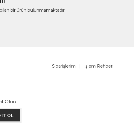
ı!
apılan bir ürün bulunmamaktadır.
Siparişlerim
|
İşlem Rehberi
ıt Olun
YIT OL