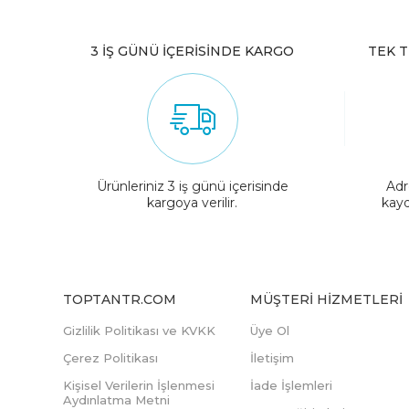
3 İŞ GÜNÜ İÇERİSİNDE KARGO
TEK T
Ürünleriniz 3 iş günü içerisinde
Adr
kargoya verilir.
kayd
TOPTANTR.COM
MÜŞTERI HIZMETLERI
Gizlilik Politikası ve KVKK
Üye Ol
Çerez Politikası
İletişim
Kişisel Verilerin İşlenmesi
İade İşlemleri
Aydınlatma Metni