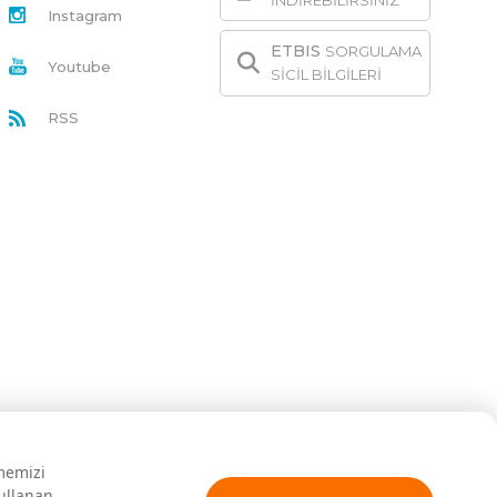
İNDİREBİLİRSİNİZ
Instagram
ETBIS
SORGULAMA
Youtube
SİCİL BİLGİLERİ
RSS
rmemizi
kullanan