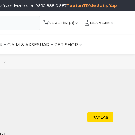
Müşteri Hizmetleri 0850 888 0 887
ToptanTR'de Satış Yap
SEPETIM (
0
)
HESABIM
K
GİYİM & AKSESUAR
PET SHOP
Bluz
PAYLAS