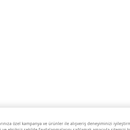
larınıza özel kampanya ve ürünler ile alışveriş deneyiminizi iyileşti
i ve eksiksiz şekilde faydalanmalarını sağlamak amacıyla sitemizi 