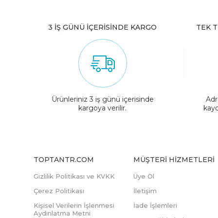
3 İŞ GÜNÜ İÇERİSİNDE KARGO
TEK T
Ürünleriniz 3 iş günü içerisinde
Adr
kargoya verilir.
kayd
TOPTANTR.COM
MÜŞTERI HIZMETLERI
Gizlilik Politikası ve KVKK
Üye Ol
Çerez Politikası
İletişim
Kişisel Verilerin İşlenmesi
İade İşlemleri
Aydınlatma Metni