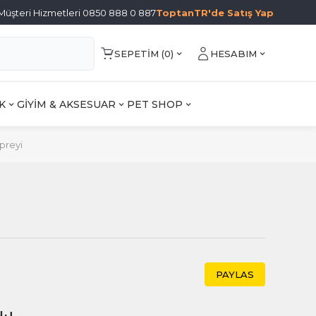
Müşteri Hizmetleri 0850 888 0 887
ToptanTR'de Satış Yap
SEPETIM (
0
)
HESABIM
K
GİYİM & AKSESUAR
PET SHOP
preyi
PAYLAS