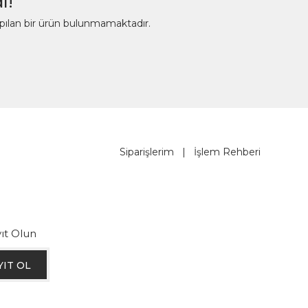
ı!
apılan bir ürün bulunmamaktadır.
Siparişlerim
|
İşlem Rehberi
ıt Olun
YIT OL