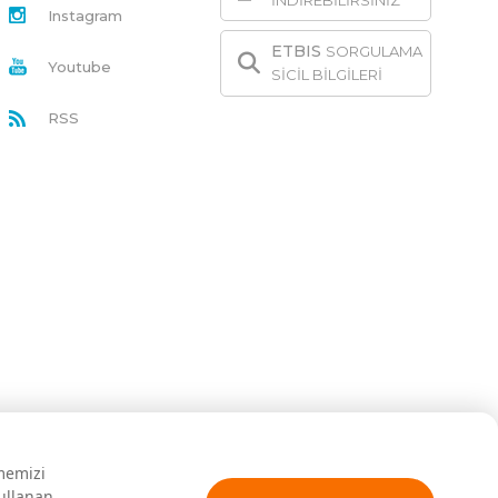
İNDİREBİLİRSİNİZ
Instagram
ETBIS
SORGULAMA
Youtube
SİCİL BİLGİLERİ
RSS
rmemizi
kullanan