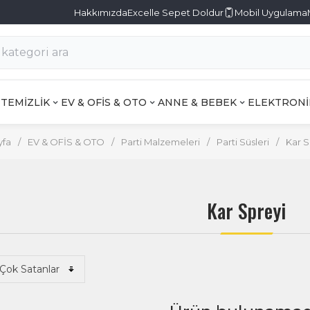
Hakkımızda
Excelle Sepet Doldur
Mobil Uygulama
TEMİZLİK
EV & OFİS & OTO
ANNE & BEBEK
ELEKTRONİ
yfa
/
EV & OFİS & OTO
/
Parti Malzemeleri
/
Parti Süsleri
/
Kar S
Kar Spreyi