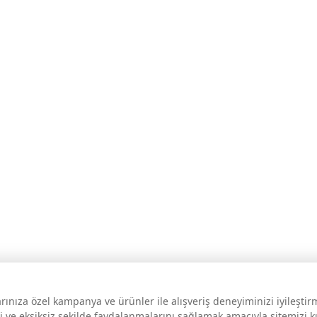
larınıza özel kampanya ve ürünler ile alışveriş deneyiminizi iyileşti
i ve eksiksiz şekilde faydalanmalarını sağlamak amacıyla sitemizi 