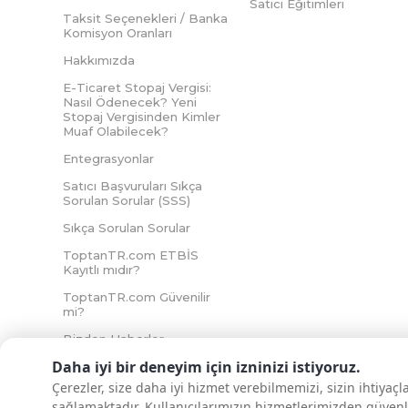
Satıcı Eğitimleri
Taksit Seçenekleri / Banka
Komisyon Oranları
Hakkımızda
E-Ticaret Stopaj Vergisi:
Nasıl Ödenecek? Yeni
Stopaj Vergisinden Kimler
Muaf Olabilecek?
Entegrasyonlar
Satıcı Başvuruları Sıkça
Sorulan Sorular (SSS)
Sıkça Sorulan Sorular
ToptanTR.com ETBİS
Kayıtlı mıdır?
ToptanTR.com Güvenilir
mi?
Bizden Haberler
Daha iyi bir deneyim için izninizi istiyoruz.
Çerezler, size daha iyi hizmet verebilmemizi, sizin ihtiyaç
sağlamaktadır. Kullanıcılarımızın hizmetlerimizden güvenl