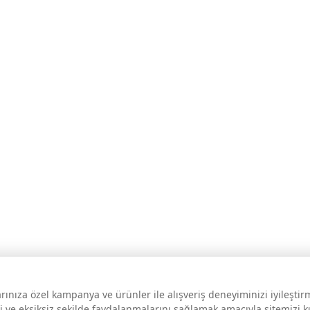
larınıza özel kampanya ve ürünler ile alışveriş deneyiminizi iyileşti
i ve eksiksiz şekilde faydalanmalarını sağlamak amacıyla sitemizi 