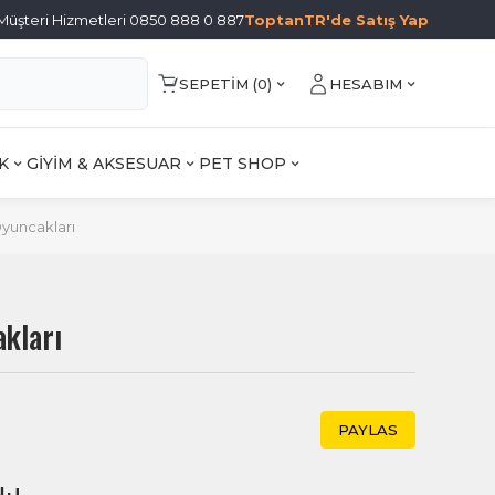
Müşteri Hizmetleri 0850 888 0 887
ToptanTR'de Satış Yap
SEPETIM (
0
)
HESABIM
K
GİYİM & AKSESUAR
PET SHOP
yuncakları
kları
PAYLAS