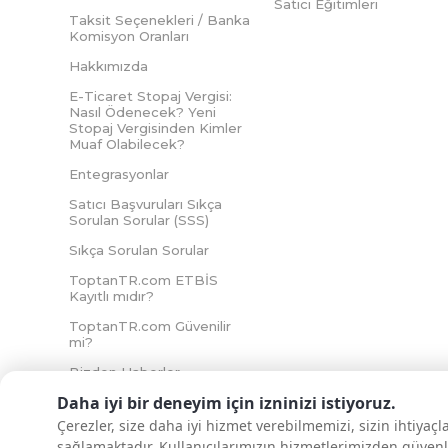
Satıcı Eğitimleri
Taksit Seçenekleri / Banka
Komisyon Oranları
Hakkımızda
E-Ticaret Stopaj Vergisi:
Nasıl Ödenecek? Yeni
Stopaj Vergisinden Kimler
Muaf Olabilecek?
Entegrasyonlar
Satıcı Başvuruları Sıkça
Sorulan Sorular (SSS)
Sıkça Sorulan Sorular
ToptanTR.com ETBİS
Kayıtlı mıdır?
ToptanTR.com Güvenilir
mi?
Bizden Haberler
Daha iyi bir deneyim için izninizi istiyoruz.
Çerezler, size daha iyi hizmet verebilmemizi, sizin ihtiyaç
sağlamaktadır. Kullanıcılarımızın hizmetlerimizden güvenl