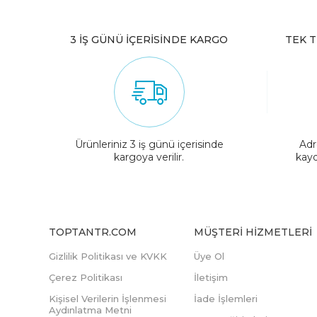
3 İŞ GÜNÜ İÇERİSİNDE KARGO
TEK T
Ürünleriniz 3 iş günü içerisinde
Adr
kargoya verilir.
kayd
TOPTANTR.COM
MÜŞTERI HIZMETLERI
Gizlilik Politikası ve KVKK
Üye Ol
Çerez Politikası
İletişim
Kişisel Verilerin İşlenmesi
İade İşlemleri
Aydınlatma Metni