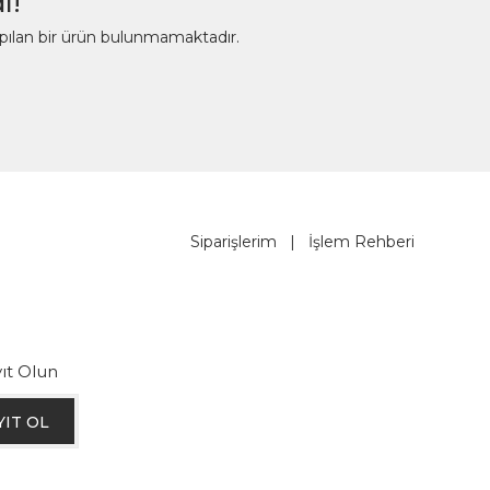
ı!
apılan bir ürün bulunmamaktadır.
Siparişlerim
|
İşlem Rehberi
ıt Olun
YIT OL