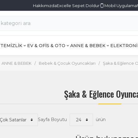
Hakkımızda
Excelle Sepet Doldur
Mobil Uygulama
TEMİZLİK
EV & OFİS & OTO
ANNE & BEBEK
ELEKTRONİ
ANNE & BEBEK
/
Bebek & Çocuk Oyuncakları
/
Şaka & Eğlence O
Şaka & Eğlence Oyunca
Sayfa Boyutu
ürün