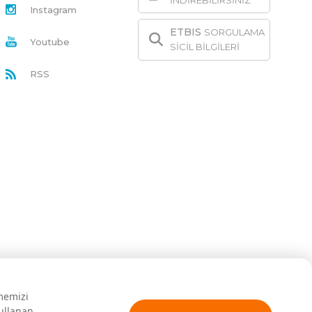
İNDİREBİLİRSİNİZ
Instagram
ETBIS
SORGULAMA
Youtube
SİCİL BİLGİLERİ
RSS
rmemizi
kullanan