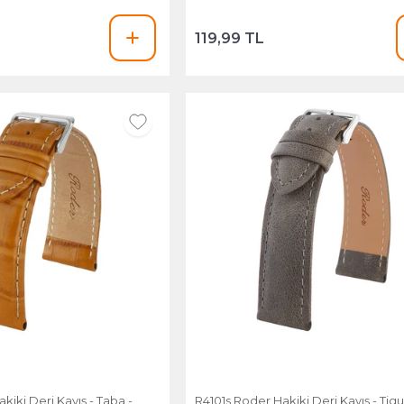
119,99 TL
kiki Deri Kayış - Taba -
R4101s Roder Hakiki Deri Kayış - Tiguana Gri