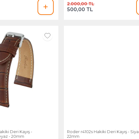
2.000,00 TL
500,00 TL
kiki Deri Kayış -
Roder r4102s Hakiki Deri Kayış - Siya
eyaz - 20mm
22mm