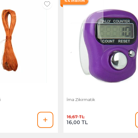
%4 İndirim
i
İma Zikirmatik
16,67 TL
16,00 TL