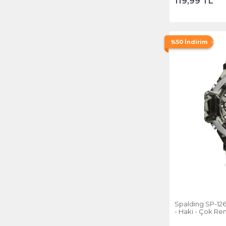
119,99 TL
%50 İndirim
Spalding SP-126
- Haki - Çok Ren