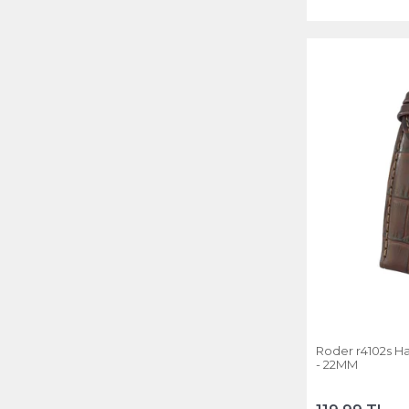
Roder r4102s Hakiki De
- 22MM