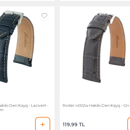
eri Kayış - Lacivert -
Roder r4102w Haki
8mm
119,99 TL