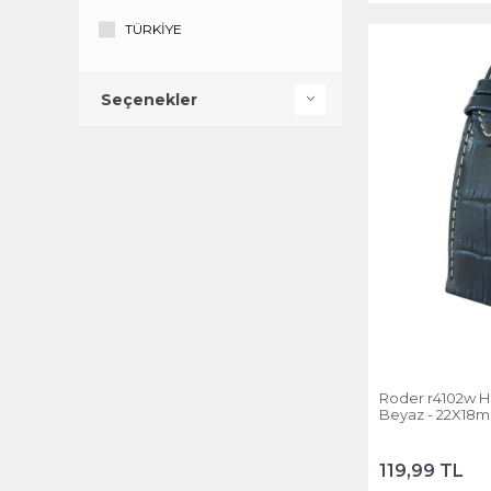
TÜRKİYE
Seçenekler
Roder r4102w Hakiki D
Beyaz - 22X1
119,99 TL