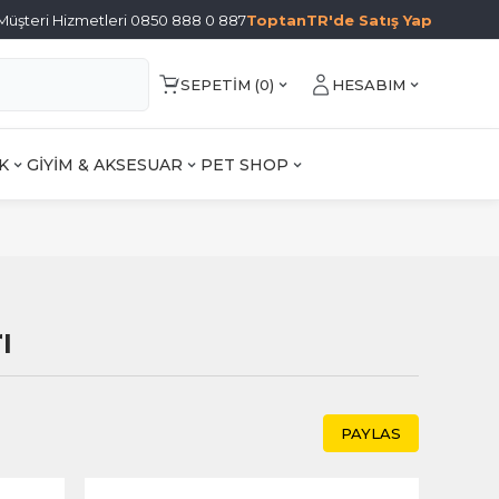
Müşteri Hizmetleri 0850 888 0 887
ToptanTR'de Satış Yap
SEPETIM (
0
)
HESABIM
K
GİYİM & AKSESUAR
PET SHOP
ı
PAYLAS