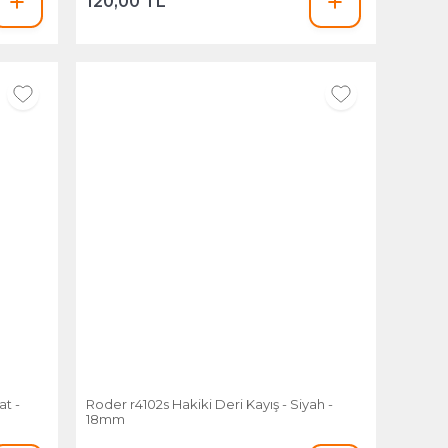
120,00 TL
at -
Roder r4102s Hakiki Deri Kayış - Siyah -
18mm