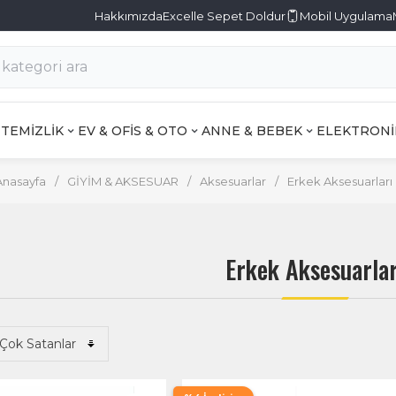
Hakkımızda
Excelle Sepet Doldur
Mobil Uygulama
TEMİZLİK
EV & OFİS & OTO
ANNE & BEBEK
ELEKTRONİ
Anasayfa
/
GİYİM & AKSESUAR
/
Aksesuarlar
/
Erkek Aksesuarları
Erkek Aksesuarlar