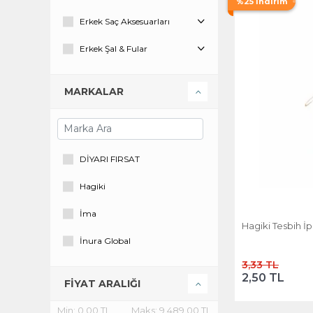
%25 İndirim
Erkek Saç Aksesuarları
Erkek Şal & Fular
Erkek Şapka & Bere & Eldiven
MARKALAR
Erkek Takı & Mücevher
Gravat & Papyon & Mendil
DİYARI FIRSAT
Hagiki
İma
Hagiki Tesbih İp
İnura Global
3,33 TL
Private
2,50 TL
FİYAT ARALIĞI
Roder
Min:
0,00 TL
Maks:
9.489,00 TL