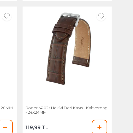
ki Deri Kayış - Gri- 20MM
Roder r4102s Hakiki Deri Kayış - Kahverengi
- 24X24MM
119,99 TL