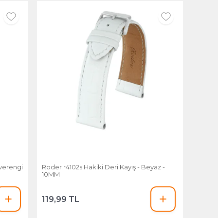
hverengi
Roder r4102s Hakiki Deri Kayış - Beyaz -
10MM
119,99 TL