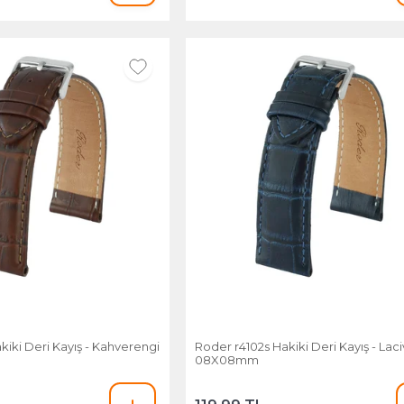
ri Kayış - Kahverengi
Roder r4102s Hakiki Deri Kayış - Lacivert -
08X08mm