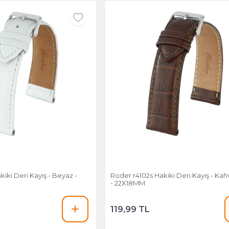
iki Deri Kayış - Beyaz -
Roder r4102s Hakiki Deri Kayış - Ka
- 22X18MM
119,99 TL