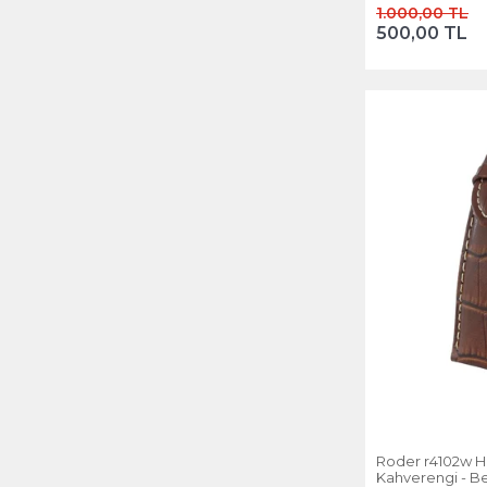
1.000,00 TL
500,00 TL
Roder r4102w Ha
Kahverengi - B