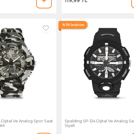
119,99 TL
%75 İndirim
 Dijital Ve Analog Spor Saat
Spalding SP-124 Dijital Ve Analog Sa
kli
Siyah