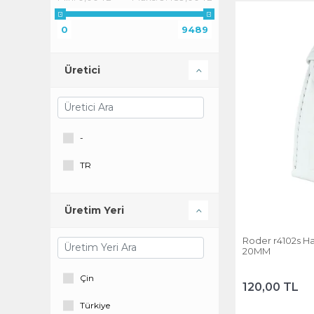
Spalding
0
9489
The East Polo Club
Üretici
-
TR
Üretim Yeri
Roder r4102s Hak
20MM
Çin
120,00 TL
Türkiye