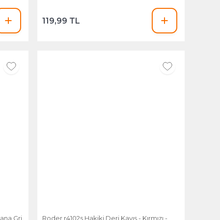
119,99 TL
Roder r4102s Hakiki Deri Kayış - Kırmızı -