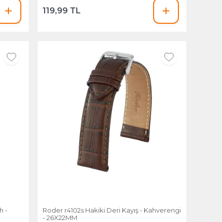
119,99 TL
h -
Roder r4102s Hakiki Deri Kayış - Kahverengi
- 26X22MM