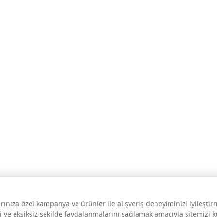
larınıza özel kampanya ve ürünler ile alışveriş deneyiminizi iyileşti
i ve eksiksiz şekilde faydalanmalarını sağlamak amacıyla sitemizi 