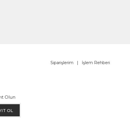
Siparişlerim
|
İşlem Rehberi
ıt Olun
YIT OL