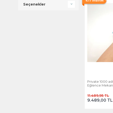
%17 İndirim
Seçenekler
Private 1000 a
Eğlence Mekanı İ
Otel Bilekliği
11.489,95 TL
9.489,00 TL