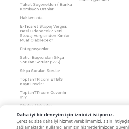
Taksit Seçenekleri / Banka
Komisyon Oranları
Hakkımızda
E-Ticaret Stopaj Vergisi:
Nasıl Ödenecek? Yeni
Stopaj Vergisinden Kimler
Muaf Olabilecek?
Entegrasyonlar
Satıcı Başvuruları Sıkça
Sorulan Sorular (SSS)
Sıkça Sorulan Sorular
ToptanTR.com ETBİS
Kayıtlı mıdır?
ToptanTR.com Güvenilir
mi?
Bizden Haberler
Daha iyi bir deneyim için izninizi istiyoruz.
Çerezler, size daha iyi hizmet verebilmemizi, sizin ihtiyaç
sağlamaktadır. Kullanıcılarımızın hizmetlerimizden güvenl