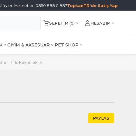
Müşteri Hizmetleri 0850 888 0 887
ToptanTR'de Satış Yap
SEPETIM (
0
)
HESABIM
K
GİYİM & AKSESUAR
PET SHOP
vher
/
Erkek Bileklik
PAYLAS