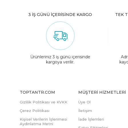
3 İŞ GÜNÜ İÇERİSİNDE KARGO
TEK T
Ürünleriniz 3 iş günü içerisinde
Adr
kargoya verilir.
kayd
TOPTANTR.COM
MÜŞTERI HIZMETLERI
Gizlilik Politikası ve KVKK
Üye Ol
Çerez Politikası
İletişim
Kişisel Verilerin İşlenmesi
İade İşlemleri
Aydınlatma Metni
Satıcı Eğitimleri