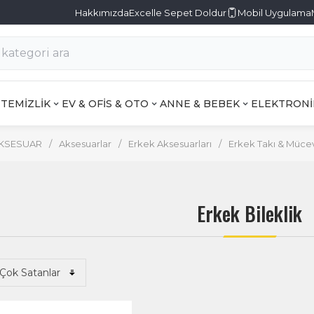
Hakkımızda
Excelle Sepet Doldur
Mobil Uygulama
TEMİZLİK
EV & OFİS & OTO
ANNE & BEBEK
ELEKTRONİ
AKSESUAR
/
Aksesuarlar
/
Erkek Aksesuarları
/
Erkek Takı & Müce
Erkek Bileklik