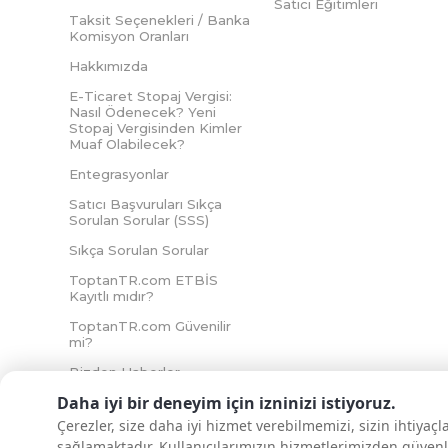
Satıcı Eğitimleri
Taksit Seçenekleri / Banka
Komisyon Oranları
Hakkımızda
E-Ticaret Stopaj Vergisi:
Nasıl Ödenecek? Yeni
Stopaj Vergisinden Kimler
Muaf Olabilecek?
Entegrasyonlar
Satıcı Başvuruları Sıkça
Sorulan Sorular (SSS)
Sıkça Sorulan Sorular
ToptanTR.com ETBİS
Kayıtlı mıdır?
ToptanTR.com Güvenilir
mi?
Bizden Haberler
Daha iyi bir deneyim için izninizi istiyoruz.
Çerezler, size daha iyi hizmet verebilmemizi, sizin ihtiyaç
sağlamaktadır. Kullanıcılarımızın hizmetlerimizden güvenl