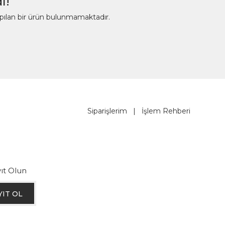
ı!
apılan bir ürün bulunmamaktadır.
Siparişlerim
|
İşlem Rehberi
ıt Olun
YIT OL