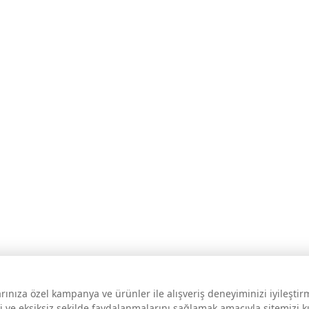
larınıza özel kampanya ve ürünler ile alışveriş deneyiminizi iyileşti
i ve eksiksiz şekilde faydalanmalarını sağlamak amacıyla sitemizi 