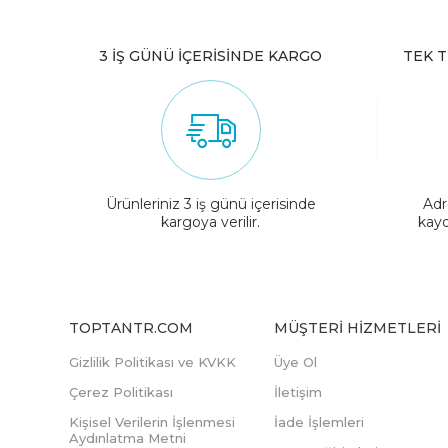
3 İŞ GÜNÜ İÇERİSİNDE KARGO
TEK T
Ürünleriniz 3 iş günü içerisinde
Adr
kargoya verilir.
kayd
TOPTANTR.COM
MÜŞTERI HIZMETLERI
Gizlilik Politikası ve KVKK
Üye Ol
Çerez Politikası
İletişim
Kişisel Verilerin İşlenmesi
İade İşlemleri
Aydınlatma Metni