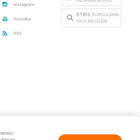
İNDİREBİLİRSİNİZ
Instagram
ETBIS
SORGULAMA
Youtube
SİCİL BİLGİLERİ
RSS
rmemizi
kullanan