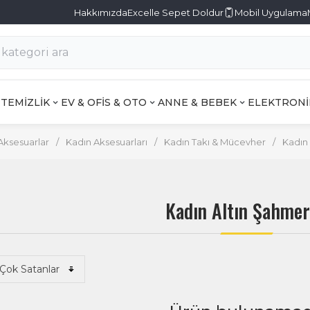
Hakkımızda
Excelle Sepet Doldur
Mobil Uygulama
TEMİZLİK
EV & OFİS & OTO
ANNE & BEBEK
ELEKTRONİ
Aksesuarlar
/
Kadın Aksesuarları
/
Kadın Takı & Mücevher
/
Kadın
Kadın Altın Şahme