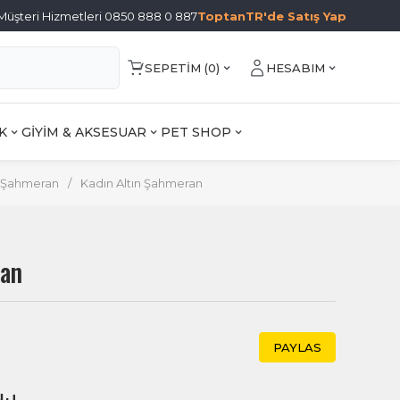
Müşteri Hizmetleri 0850 888 0 887
ToptanTR'de Satış Yap
SEPETIM (
0
)
HESABIM
K
GİYİM & AKSESUAR
PET SHOP
 Şahmeran
/
Kadın Altın Şahmeran
ran
PAYLAS