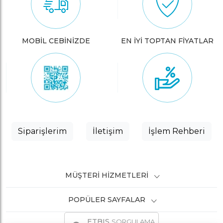
MOBİL CEBİNİZDE
EN İYİ TOPTAN FİYATLAR
Siparişlerim
İletişim
İşlem Rehberi
MÜŞTERI HIZMETLERI
POPÜLER SAYFALAR
ETBIS
SORGULAMA