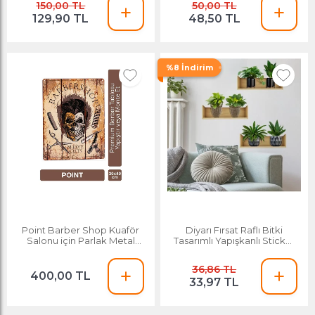
150,00 TL
50,00 TL
129,90 TL
48,50 TL
%8 İndirim
Point Barber Shop Kuaför
Diyarı Fırsat Raflı Bitki
Salonu için Parlak Metal
Tasarımlı Yapışkanlı Sticker
Tablo 30x40 Cm Pctr-2003
20*30 Cm 3lü Set Mc-663
36,86 TL
400,00 TL
33,97 TL