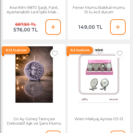
Kiwi Klm-9870 Şarjlı, Fanlı,
Fener Mumu Bakkal mumu
Ayarlanabilir Led İşıklı Makyaj
10 lu Acil durum
Aynası
687,50 TL
149,00 TL
576,00 TL
%13 İndirim
%3 İndirim
Gri Ay Güneş Tanrıçası
Wien Makyaj Aynası 03-13
Dekoratif Aşk ve Şans Mumu