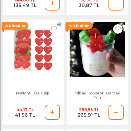
144,00 TL
36,50 TL
135,49 TL
30,87 TL
%6 İndirim
%11 İndirim
Tealight 10 Lu Kalpli
Yılbaşı Konseptli Bardak
Mum
44,17 TL
299,95 TL
41,56 TL
265,91 TL