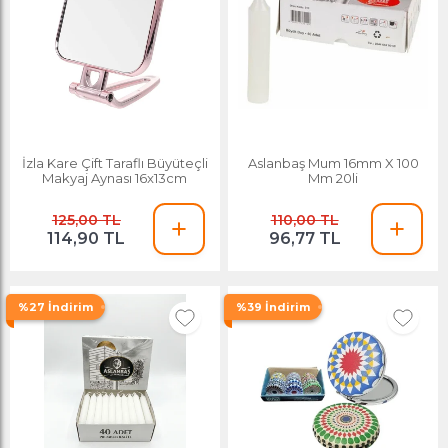
İzla Kare Çift Taraflı Büyüteçli
Aslanbaş Mum 16mm X 100
Makyaj Aynası 16x13cm
Mm 20li
125,00 TL
110,00 TL
114,90 TL
96,77 TL
%27 İndirim
%39 İndirim