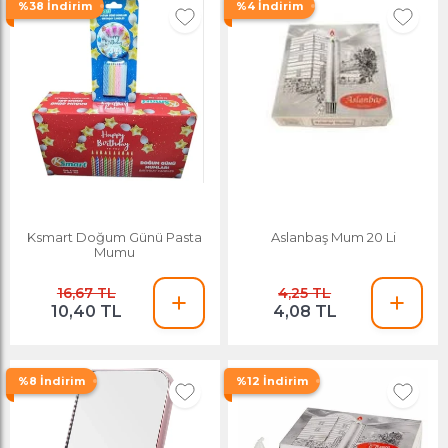
%38 İndirim
%4 İndirim
Ksmart Doğum Günü Pasta
Aslanbaş Mum 20 Li
Mumu
16,67 TL
4,25 TL
10,40 TL
4,08 TL
%8 İndirim
%12 İndirim