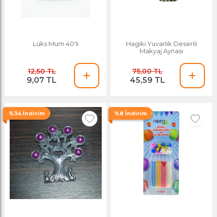
Lüks Mum 40'lı
Hagiki Yuvarlık Desenli
Makyaj Aynası
12,50 TL
75,00 TL
9,07 TL
45,59 TL
%34 İndirim
%8 İndirim