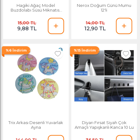
Hagiki Ağaç Model
Nerox Doğum Günü Mumu
Buzdolabı Süsü Mıknatıslı
12'li
Magnet
15,00 TL
14,00 TL
9,88 TL
12,90 TL
%6 İndirim
%15 İndirim
Trix Arkası Desenli Yuvarlak
Diyarı Fırsat Siyah Çok
Ayna
Amaçlı Yapışkanlı Kanca 10 Lu