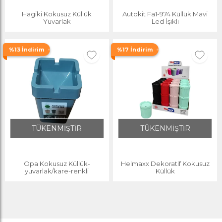
Hagiki Kokusuz Küllük
Autokit Fa1-974 Küllük Mavi
Yuvarlak
Led İşıklı
%13 İndirim
%17 İndirim
TÜKENMİŞTİR
TÜKENMİŞTİR
Opa Kokusuz Küllük-
Helmaxx Dekoratif Kokusuz
yuvarlak/kare-renkli
Küllük