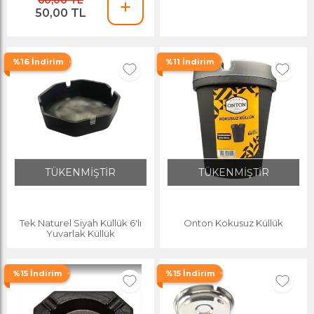
60,00 TL
50,00 TL
%16 İndirim
%11 İndirim
TÜKENMİŞTİR
TÜKENMİŞTİR
Tek Naturel Siyah Küllük 6'lı
Onton Kokusuz Küllük
Yuvarlak Küllük
%15 İndirim
%15 İndirim