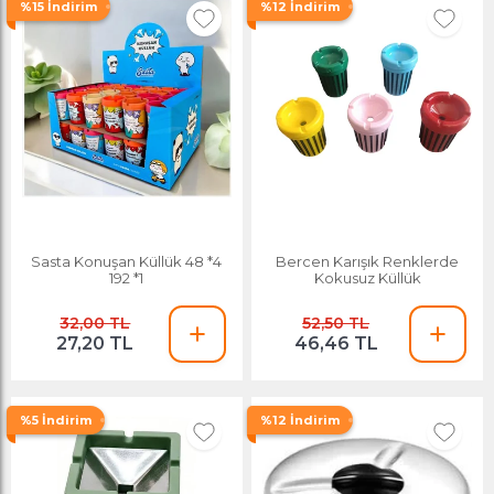
%15 İndirim
%12 İndirim
Sasta Konuşan Küllük 48 *4
Bercen Karışık Renklerde
192 *1
Kokusuz Küllük
32,00 TL
52,50 TL
27,20 TL
46,46 TL
%5 İndirim
%12 İndirim