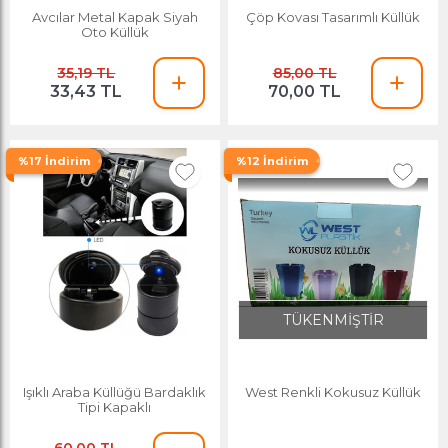
Avcılar Metal Kapak Siyah
Çöp Kovası Tasarımlı Küllük
Oto Küllük
35,19 TL
85,00 TL
33,43 TL
70,00 TL
%17 İndirim
%12 İndirim
TÜKENMİŞTİR
Işıklı Araba Küllüğü Bardaklık
West Renkli Kokusuz Küllük
Tipi Kapaklı