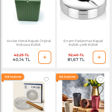
Avcılar Metal Kapak Orijinal
Ercam Paslanmaz Kapalı
Kokusuz Küllük
Küllük-çelik Küllük
42,25 TL
92,40 TL
40,14 TL
81,67 TL
%8 İndirim
%5 İndirim