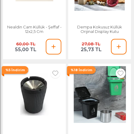
Nealdin Cam Küllük - Şeffaf -
Dempa Kokusuz Küllük
12x2,5 Cm
Orijinal Display Kutu
60,00 TL
27,08 TL
55,00 TL
25,73 TL
%5 İndirim
%18 İndirim