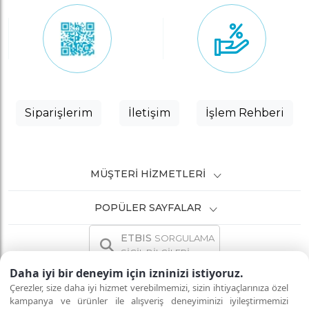
Siparişlerim
İletişim
İşlem Rehberi
MÜŞTERI HIZMETLERI
POPÜLER SAYFALAR
ETBIS
SORGULAMA
SİCİL BİLGİLERİ
Daha iyi bir deneyim için izninizi istiyoruz.
Çerezler, size daha iyi hizmet verebilmemizi, sizin ihtiyaçlarınıza özel
kampanya ve ürünler ile alışveriş deneyiminizi iyileştirmemizi