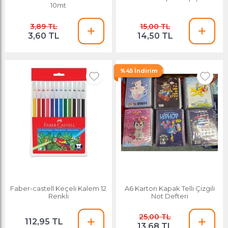
10mt
3,89 TL
15,00 TL
3,60 TL
14,50 TL
%45 İndirim
Faber-castell Keçeli Kalem 12
A6 Karton Kapak Telli Çizgili
Renkli
Not Defteri
25,00 TL
112,95 TL
13,68 TL