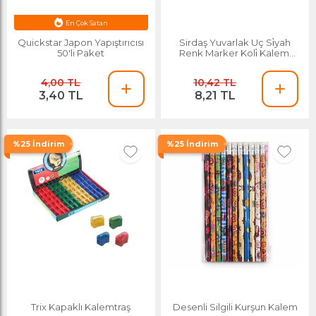
Avantajlı Fiyat
En Çok Satan
Quickstar Japon Yapıştırıcısı
Sirdaş Yuvarlak Uç Si̇yah
50'li Paket
Renk Marker Koli̇ Kalemi̇
3mm
4,00 TL
10,42 TL
3,40 TL
8,21 TL
%25 İndirim
%25 İndirim
Trix Kapaklı Kalemtraş
Desenli Silgili Kurşun Kalem