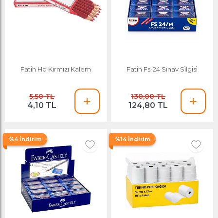
Fati̇h Hb Kırmızı Kalem
Fati̇h Fs-24 Sinav Si̇lgi̇si̇
5,50 TL
130,00 TL
4,10 TL
124,80 TL
%4 İndirim
%14 İndirim