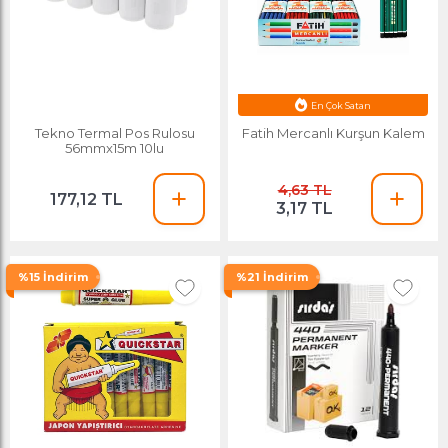
Avantajlı Fiyat
En Çok Satan
Tekno Termal Pos Rulosu
Fatih Mercanlı Kurşun Kalem
56mmx15m 10lu
4,63 TL
177,12 TL
3,17 TL
%15 İndirim
%21 İndirim