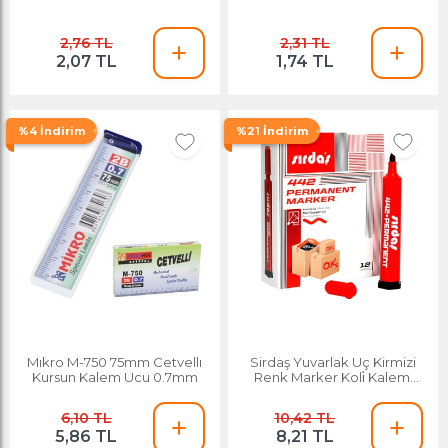
2,76 TL
2,31 TL
2,07 TL
1,74 TL
%4 İndirim
%21 İndirim
Mıkro M-750 75mm Cetvellı
Sirdaş Yuvarlak Uç Kirmizi
Kursun Kalem Ucu 0.7mm
Renk Marker Koli̇ Kalemi̇
3mm
6,10 TL
10,42 TL
5,86 TL
8,21 TL