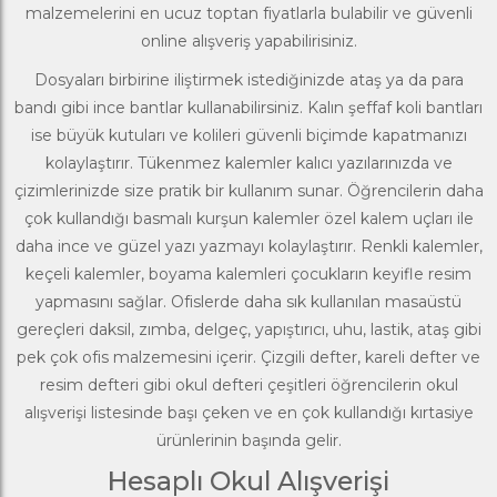
malzemelerini en ucuz toptan fiyatlarla bulabilir ve güvenli
online alışveriş yapabilirisiniz.
Dosyaları birbirine iliştirmek istediğinizde ataş ya da para
bandı gibi ince
bantlar
kullanabilirsiniz. Kalın şeffaf koli bantları
ise büyük kutuları ve kolileri güvenli biçimde kapatmanızı
kolaylaştırır. Tükenmez kalemler kalıcı yazılarınızda ve
çizimlerinizde size pratik bir kullanım sunar. Öğrencilerin daha
çok kullandığı basmalı kurşun
kalemler
özel kalem uçları ile
daha ince ve güzel yazı yazmayı kolaylaştırır. Renkli kalemler,
keçeli kalemler, boyama kalemleri çocukların keyifle resim
yapmasını sağlar. Ofislerde daha sık kullanılan
masaüstü
gereçleri
daksil, zımba, delgeç, yapıştırıcı, uhu, lastik, ataş gibi
pek çok ofis malzemesini içerir. Çizgili defter, kareli defter ve
resim defteri gibi
okul defteri
çeşitleri öğrencilerin
okul
alışverişi
listesinde başı çeken ve en çok kullandığı kırtasiye
ürünlerinin başında gelir.
Hesaplı Okul Alışverişi