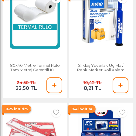
80x40 Metre Termal Rulo
Sirdaş Yuvarlak Uç Mavi̇
Tam Metraj Garantili 10 Lu
Renk Marker Koli̇ Kalemi̇
Pakette 200 Adet 20 Paket
3mm
24,50 TL
10,42 TL
22,50 TL
8,21 TL
%25 İndirim
%4 İndirim