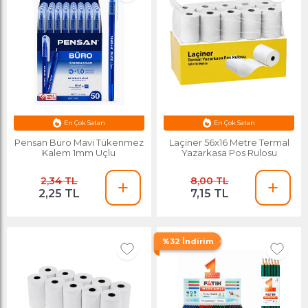
Avantajlı Fiyat
Esnafa Özel Fiyat
En Çok Satan
En Çok Satan
Pensan Büro Mavi Tükenmez
Laçiner 56x16 Metre Termal
Kalem 1mm Uçlu
Yazarkasa Pos Rulosu
2,34 TL
8,00 TL
2,25 TL
7,15 TL
%32 İndirim