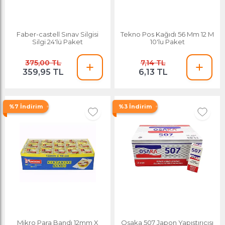
Faber-castell Sınav Silgisi
Tekno Pos Kağıdı 56 Mm 12 M
Silgi 24'lü Paket
10'lu Paket
375,00 TL
7,14 TL
359,95 TL
6,13 TL
%7 İndirim
%3 İndirim
Mikro Para Bandı 12mm X
Osaka 507 Japon Yapıştırıcısı