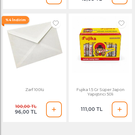
%4 İndirim
Zarf 100lü
Fujika 1.5 Gr Süper Japon
Yapıştırıcı 50li
100,00 TL
111,00 TL
96,00 TL