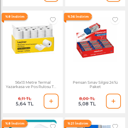
%8 İndirim
%36 İndirim
56x13 Metre Termal
Pensan Sınav Silgisi 24'lü
Yazarkasa ve Pos Rulosu Tam
Paket
Metraj Garantili 720 Adet 72
Paket
6,11 TL
8,00 TL
5,64 TL
5,08 TL
%8 İndirim
%21 İndirim