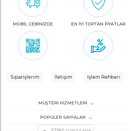
MOBİL CEBİNİZDE
EN İYİ TOPTAN FİYATLAR
Siparişlerim
İletişim
İşlem Rehberi
MÜŞTERI HIZMETLERI
POPÜLER SAYFALAR
ETBIS
SORGULAMA