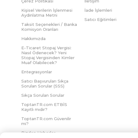
Çerez Politikası
İletişim
Kişisel Verilerin İşlenmesi
İade İşlemleri
Aydınlatma Metni
Satıcı Eğitimleri
Taksit Seçenekleri / Banka
Komisyon Oranları
Hakkımızda
E-Ticaret Stopaj Vergisi:
Nasıl Ödenecek? Yeni
Stopaj Vergisinden Kimler
Muaf Olabilecek?
Entegrasyonlar
Satıcı Başvuruları Sıkça
Sorulan Sorular (SSS)
Sıkça Sorulan Sorular
ToptanTR.com ETBİS
Kayıtlı mıdır?
ToptanTR.com Güvenilir
mi?
Bizden Haberler