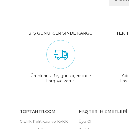
3 İŞ GÜNÜ İÇERİSİNDE KARGO
TEK T
Ürünleriniz 3 iş günü içerisinde
Adr
kargoya verilir.
kayd
TOPTANTR.COM
MÜŞTERI HIZMETLERI
Gizlilik Politikası ve KVKK
Üye Ol