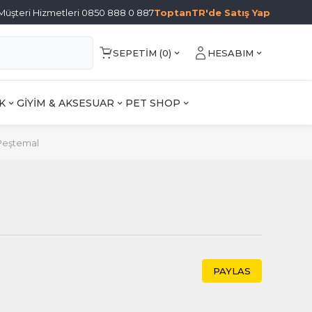
Müşteri Hizmetleri 0850 888 0 887
ToptanTR'de Satış Yap
SEPETIM (
0
)
HESABIM
K
GİYİM & AKSESUAR
PET SHOP
Peştemal
PAYLAS