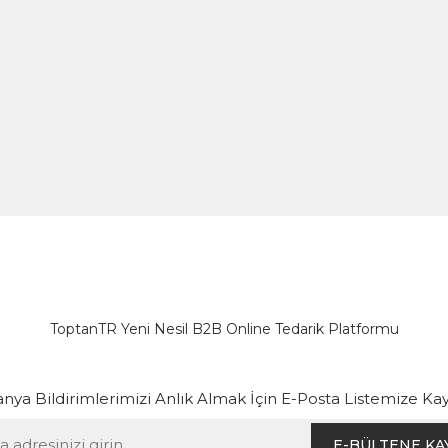
ToptanTR Yeni Nesil B2B Online Tedarik Platformu
ya Bildirimlerimizi Anlık Almak İçin E-Posta Listemize Kay
E-BÜLTENE KA