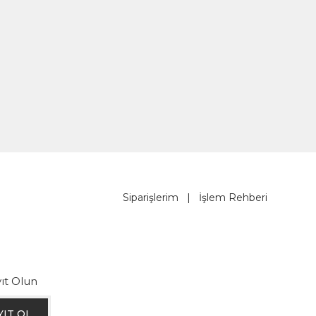
Siparişlerim
|
İşlem Rehberi
ıt Olun
YIT OL