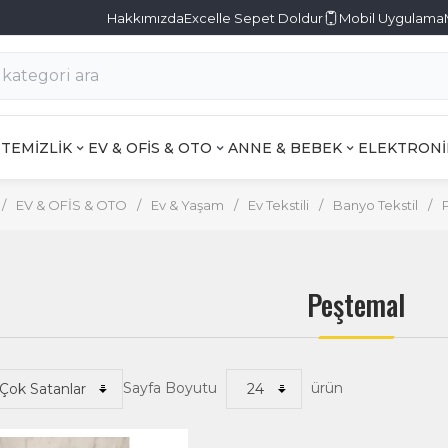
Hakkımızda
Excelle Sepet Doldur
Mobil Uygulama
TEMİZLİK
EV & OFİS & OTO
ANNE & BEBEK
ELEKTRONİ
/
EV & OFİS & OTO
/
Ev & Yaşam
/
Ev Tekstili
/
Banyo Tekstil
/
Peştemal
Sayfa Boyutu
ürün