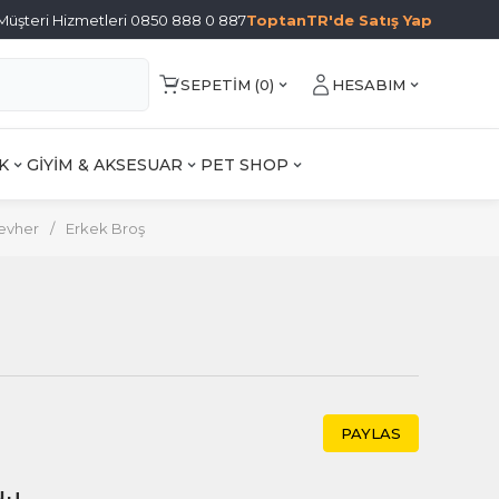
Müşteri Hizmetleri 0850 888 0 887
ToptanTR'de Satış Yap
SEPETIM (
0
)
HESABIM
K
GİYİM & AKSESUAR
PET SHOP
evher
/
Erkek Broş
PAYLAS