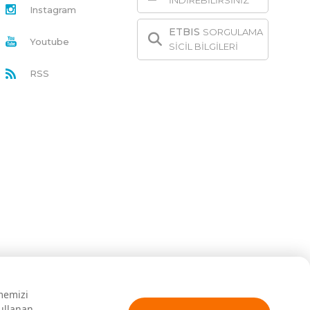
İNDİREBİLİRSİNİZ
Instagram
ETBIS
SORGULAMA
Youtube
SİCİL BİLGİLERİ
RSS
rmemizi
kullanan