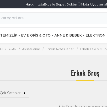
Hakkımızda
Excelle Sepet Doldur
Mobil Uygulama
TEMİZLİK
EV & OFİS & OTO
ANNE & BEBEK
ELEKTRONİ
 AKSESUAR
/
Aksesuarlar
/
Erkek Aksesuarları
/
Erkek Takı & Müc
Erkek Broş