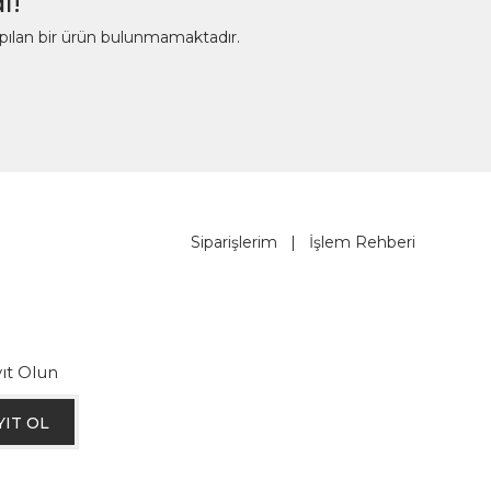
ı!
apılan bir ürün bulunmamaktadır.
Siparişlerim
|
İşlem Rehberi
ıt Olun
YIT OL