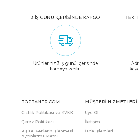
3 İŞ GÜNÜ İÇERİSİNDE KARGO
TEK T
Ürünleriniz 3 iş günü içerisinde
Adr
kargoya verilir.
kayd
TOPTANTR.COM
MÜŞTERI HIZMETLERI
Gizlilik Politikası ve KVKK
Üye Ol
Çerez Politikası
İletişim
Kişisel Verilerin İşlenmesi
İade İşlemleri
Aydınlatma Metni