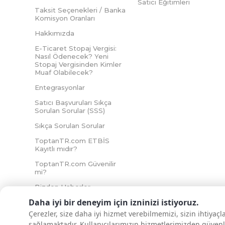
Satıcı Eğitimleri
Taksit Seçenekleri / Banka
Komisyon Oranları
Hakkımızda
E-Ticaret Stopaj Vergisi:
Nasıl Ödenecek? Yeni
Stopaj Vergisinden Kimler
Muaf Olabilecek?
Entegrasyonlar
Satıcı Başvuruları Sıkça
Sorulan Sorular (SSS)
Sıkça Sorulan Sorular
ToptanTR.com ETBİS
Kayıtlı mıdır?
ToptanTR.com Güvenilir
mi?
Bizden Haberler
Daha iyi bir deneyim için izninizi istiyoruz.
Çerezler, size daha iyi hizmet verebilmemizi, sizin ihtiyaç
sağlamaktadır. Kullanıcılarımızın hizmetlerimizden güvenl