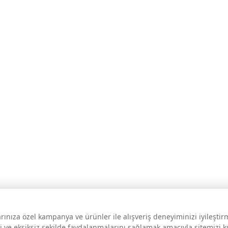
larınıza özel kampanya ve ürünler ile alışveriş deneyiminizi iyileşti
i ve eksiksiz şekilde faydalanmalarını sağlamak amacıyla sitemizi 