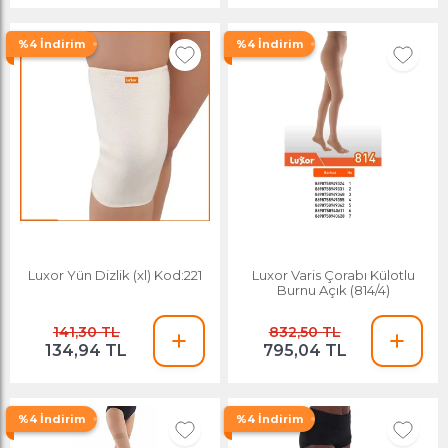
%4 İndirim
%4 İndirim
Luxor Yün Dizlik (xl) Kod:221
Luxor Varis Çorabı Külotlu
Burnu Açık (814/4)
141,30 TL
832,50 TL
134,94 TL
795,04 TL
%4 İndirim
%4 İndirim