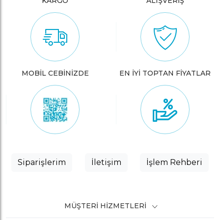
KARGO
ALIŞVERİŞ
MOBİL CEBİNİZDE
EN İYİ TOPTAN FİYATLAR
Siparişlerim
İletişim
İşlem Rehberi
MÜŞTERI HIZMETLERI