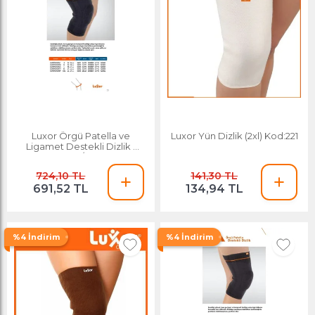
Luxor Örgü Patella ve
Luxor Yün Dizlik (2xl) Kod:221
Ligamet Destekli Dizlik (
104/xl )
724,10 TL
141,30 TL
691,52 TL
134,94 TL
%4 İndirim
%4 İndirim