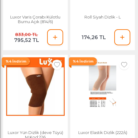
Luxor Varis Çorabı Külotlu
Roll Siyah Dizlik - L
Burnu Açık (814/6)
833,00 TL
174,26 TL
795,52 TL
%4 İndirim
%4 İndirim
Luxor Yün Dizlik (deve Tüyü)
Luxor Elastik Dizlik (222/s)
M Kod:226