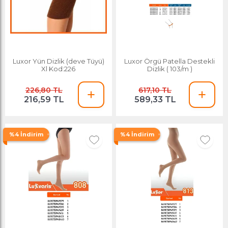
Luxor Yün Dizlik (deve Tüyü)
Luxor Örgü Patella Destekli
Xl Kod:226
Dizlik ( 103/m )
226,80 TL
617,10 TL
216,59 TL
589,33 TL
%4 İndirim
%4 İndirim