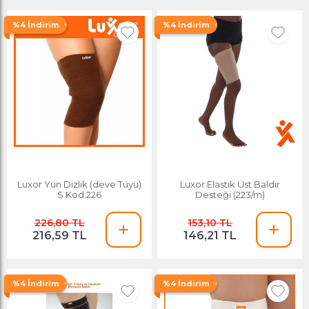
%4 İndirim
%4 İndirim
Luxor Yün Dizlik (deve Tüyü)
Luxor Elastik Üst Baldır
S Kod:226
Desteği (223/m)
226,80 TL
153,10 TL
216,59 TL
146,21 TL
%4 İndirim
%4 İndirim