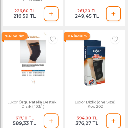
226,80 TL
261,20 TL
216,59 TL
249,45 TL
%4 İndirim
%4 İndirim
Luxor Örgü Patella Destekli
Luxor Dizlik (one Sıze)
Dizlik ( 103/l )
Kod:202
617,10 TL
394,00 TL
589,33 TL
376,27 TL