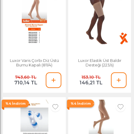
Luxor Varis Çorbı Diz Üstü
Luxor Elastik Üst Baldır
Burnu Kapalı (811/4)
Desteği (223/s)
743,60 TL
153,10 TL
710,14 TL
146,21 TL
%4 İndirim
%4 İndirim