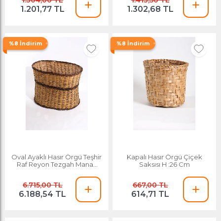
1.304,00 TL
1.413,50 TL
1.201,77 TL
1.302,68 TL
%8 İndirim
%8 İndirim
Oval Ayaklı Hasır Örgü Teşhir
Kapalı Hasır Örgü Çiçek
Raf Reyon Tezgah Manav
Saksısı H :26 Cm
Kuru Yemişçi
6.715,00 TL
667,00 TL
6.188,54 TL
614,71 TL