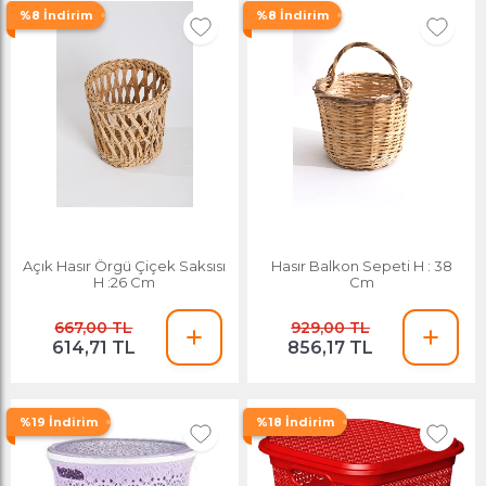
%8 İndirim
%8 İndirim
Açık Hasır Örgü Çiçek Saksısı
Hasır Balkon Sepeti H : 38
H :26 Cm
Cm
667,00 TL
929,00 TL
614,71 TL
856,17 TL
%19 İndirim
%18 İndirim