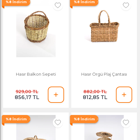
%8 İndirim
%8 İndirim
Hasır Balkon Sepeti
Hasır Örgü Plaj Çantası
929,00 TL
882,00 TL
856,17 TL
812,85 TL
%8 İndirim
%8 İndirim