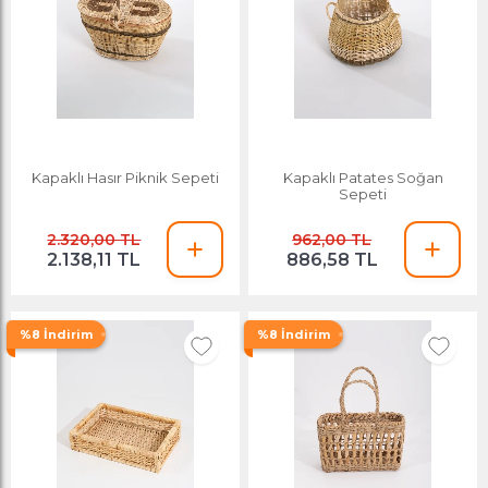
Kapaklı Hasır Piknik Sepeti
Kapaklı Patates Soğan
Sepeti
2.320,00 TL
962,00 TL
2.138,11 TL
886,58 TL
%8 İndirim
%8 İndirim