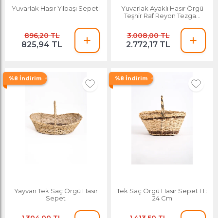
Yuvarlak Hasır Yılbaşı Sepeti
Yuvarlak Ayaklı Hasır Örgü
Teşhir Raf Reyon Tezgah
Manav Kuru Yem
896,20 TL
3.008,00 TL
825,94 TL
2.772,17 TL
%8 İndirim
%8 İndirim
Yayvan Tek Saç Örgü Hasır
Tek Saç Örgü Hasır Sepet H :
Sepet
24 Cm