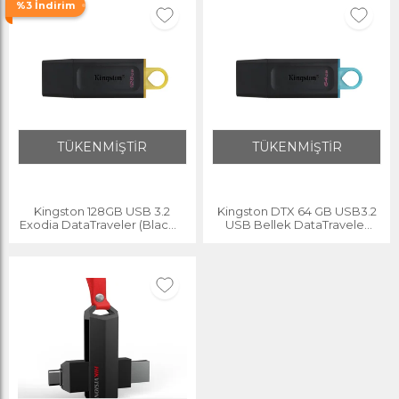
%3 İndirim
TÜKENMİŞTİR
TÜKENMİŞTİR
Kingston 128GB USB 3.2
Kingston DTX 64 GB USB3.2
Exodia DataTraveler (Black +
USB Bellek DataTraveler
Yellow)
Exodia 64GB USB Flash
Bellek