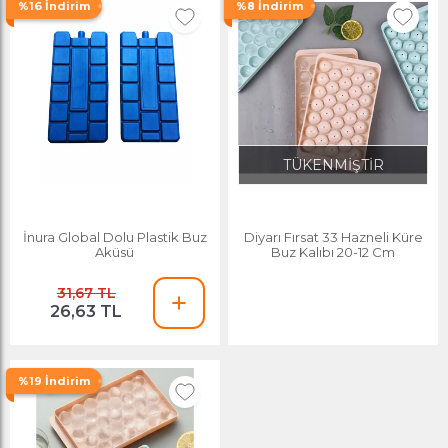
%16 İndirim
%8 İndirim
TÜKENMİŞTİR
İnura Global Dolu Plastik Buz
Diyarı Fırsat 33 Hazneli Küre
Aküsü
Buz Kalıbı 20-12 Cm
31,67 TL
26,63 TL
%19 İndirim