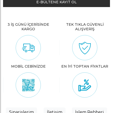
E-BÜLTENE KAYIT OL
3 İŞ GÜNÜ İÇERİSİNDE
TEK TIKLA GÜVENLİ
KARGO
ALIŞVERİŞ
MOBİL CEBİNİZDE
EN İYİ TOPTAN FİYATLAR
Siparişlerim
İletişim
İşlem Rehberi