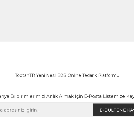
ToptanTR Yeni Nesil B2B Online Tedarik Platformu
ya Bildirimlerimizi Anlık Almak İçin E-Posta Listemize Kay
E-BÜLTENE KA