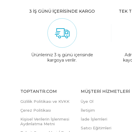
3 İŞ GÜNÜ İÇERİSİNDE KARGO
TEK T
Ürünleriniz 3 iş günü içerisinde
Adr
kargoya verilir.
kayd
TOPTANTR.COM
MÜŞTERI HIZMETLERI
Gizlilik Politikası ve KVKK
Üye Ol
Çerez Politikası
İletişim
Kişisel Verilerin İşlenmesi
İade İşlemleri
Aydınlatma Metni
Satıcı Eğitimleri