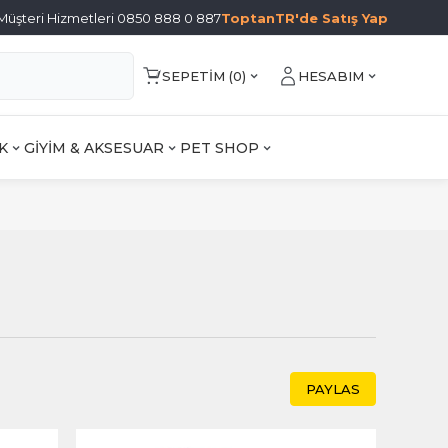
Müşteri Hizmetleri 0850 888 0 887
ToptanTR'de Satış Yap
SEPETIM (
0
)
HESABIM
K
GİYİM & AKSESUAR
PET SHOP
PAYLAS