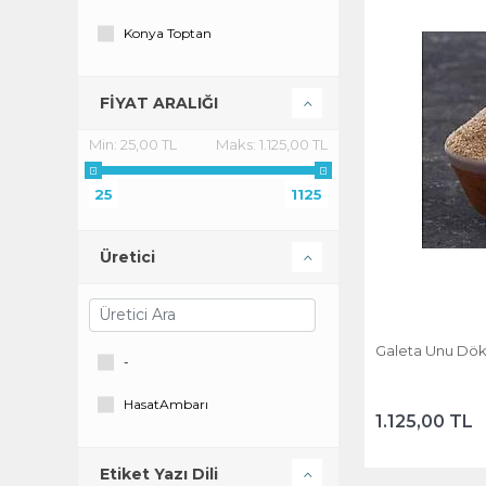
Konya Toptan
FİYAT ARALIĞI
Min:
25,00 TL
Maks:
1.125,00 TL
25
1125
Üretici
Galeta Unu Dök
-
HasatAmbarı
1.125,00 TL
Etiket Yazı Dili