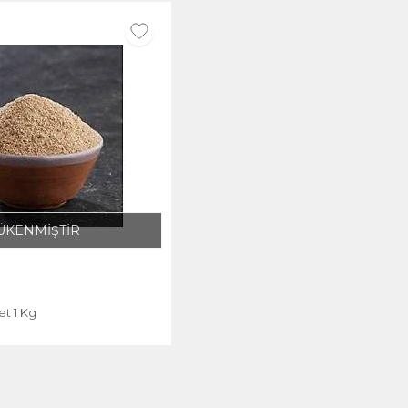
ÜKENMİŞTİR
t 1 Kg