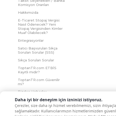
Taksit Seçenekleri / Banka
Komisyon Oranları
Hakkımızda
E-Ticaret Stopaj Vergisi:
Nasıl Ödenecek? Yeni
Stopaj Vergisinden Kimler
Muaf Olabilecek?
Entegrasyonlar
Satıcı Başvuruları Sıkça
Sorulan Sorular (SSS)
Sıkça Sorulan Sorular
ToptanTR.com ETBİS
Kayıtlı mıdır?
ToptanTR.com Güvenilir
mi?
Bizden Haberler
Daha iyi bir deneyim için izninizi istiyoruz.
Çerezler, size daha iyi hizmet verebilmemizi, sizin ihtiyaç
sağlamaktadır. Kullanıcılarımızın hizmetlerimizden güvenl
İNTERNETTE GÜVENLİ ALIŞVERİŞ