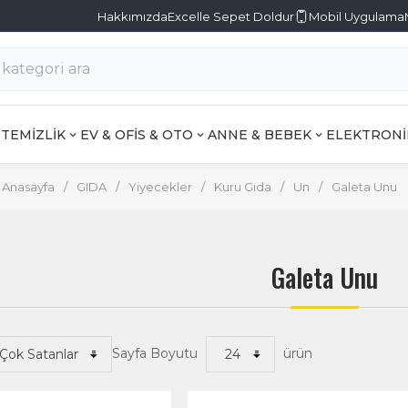
Hakkımızda
Excelle Sepet Doldur
Mobil Uygulama
TEMİZLİK
EV & OFİS & OTO
ANNE & BEBEK
ELEKTRONİ
Anasayfa
/
GIDA
/
Yiyecekler
/
Kuru Gıda
/
Un
/
Galeta Unu
Galeta Unu
Sayfa Boyutu
ürün