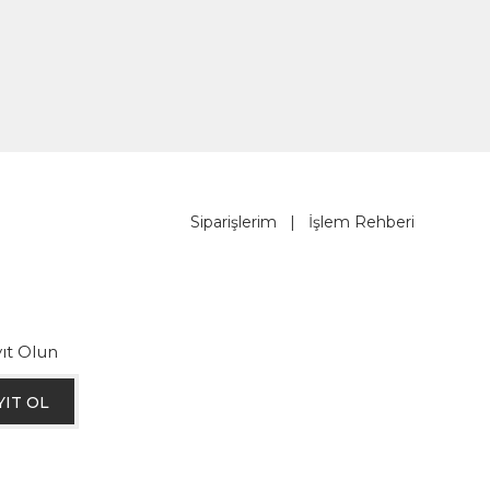
Siparişlerim
|
İşlem Rehberi
ıt Olun
YIT OL