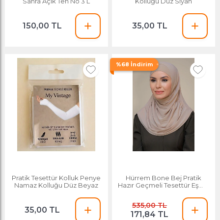
Sahra Açık Ten No 3 L
Kolluğu Düz Siyah
150,00 TL
35,00 TL
%68 İndirim
Pratik Tesettür Kolluk Penye
Hürrem Bone Bej Pratik
Namaz Kolluğu Düz Beyaz
Hazır Geçmeli Tesettür Eşarp
Sandy Kumaş Kendinden
Boneli 1290_12
535,00 TL
35,00 TL
171,84 TL