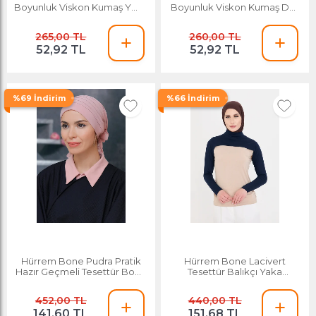
Boyunluk Viskon Kumaş Yaka
Boyunluk Viskon Kumaş Düz
Dantelli 1004_40
1003_40
265,00 TL
260,00 TL
52,92 TL
52,92 TL
%69 İndirim
%66 İndirim
Hürrem Bone Pudra Pratik
Hürrem Bone Lacivert
Hazır Geçmeli Tesettür Bone
Tesettür Balıkçı Yaka
Sandy Kumaş Pileli Nervürlü
Boyunluklu Kolluk Viskon
Güllü 1806_06
Düz 1025_02
452,00 TL
440,00 TL
141,60 TL
151,68 TL