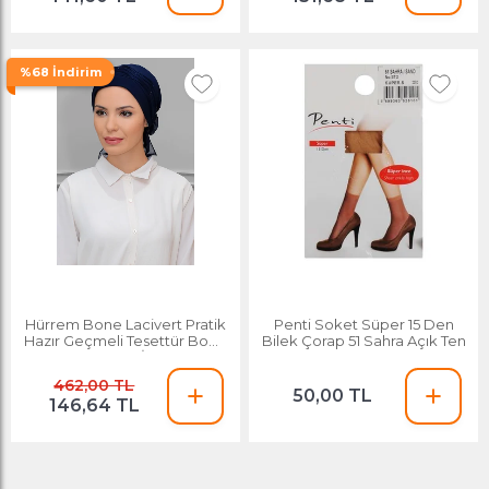
%68 İndirim
Hürrem Bone Lacivert Pratik
Penti Soket Süper 15 Den
Hazır Geçmeli Tesettür Bone
Bilek Çorap 51 Sahra Açık Ten
Sandy Kumaş İncili Pileli
Nervürlü Güllü 1805_02
462,00 TL
50,00 TL
146,64 TL