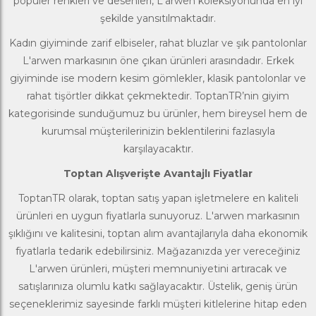
popüler renkleri ve desenleri, L'arwen koleksiyonunda en iyi
şekilde yansıtılmaktadır.
Kadın giyiminde zarif elbiseler, rahat bluzlar ve şık pantolonlar
L'arwen
markasının öne çıkan ürünleri arasındadır. Erkek
giyiminde ise modern kesim gömlekler, klasik pantolonlar ve
rahat tişörtler dikkat çekmektedir. ToptanTR’nin giyim
kategorisinde sunduğumuz bu ürünler, hem bireysel hem de
kurumsal müşterilerinizin beklentilerini fazlasıyla
karşılayacaktır.
Toptan Alışverişte Avantajlı Fiyatlar
ToptanTR olarak, toptan satış yapan işletmelere en kaliteli
ürünleri en uygun fiyatlarla sunuyoruz. L'arwen markasının
şıklığını ve kalitesini, toptan alım avantajlarıyla daha ekonomik
fiyatlarla tedarik edebilirsiniz. Mağazanızda yer vereceğiniz
L'arwen ürünleri, müşteri memnuniyetini artıracak ve
satışlarınıza olumlu katkı sağlayacaktır. Üstelik, geniş ürün
seçeneklerimiz sayesinde farklı müşteri kitlelerine hitap eden