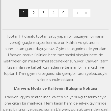
1
2
3
4
5
ToptanTR olarak, toptan satış yapan bir pazaryeri olmanın
verdiği güçle müşterilerimize en kaliteli ve şık ürünleri
sunmaktan gurur duyuyoruz. Giyim kategorimizde yer alan
L'arwen marka ürünler, hem tarz sahibi bireyler hem de
işletmeler için mükemmel seçenekler sunuyor. L’arwen, zarif
tasarımları ve kaliteli kumaşları ile tanınan bir markadır ve
ToptanTR’nin giyim kategorisinde geniş bir ürün yelpazesiyle
sizlere sunulmaktadır.
L’arwen: Moda ve Kalitenin Buluşma Noktası
L'arwen, giyim sektöründe kalitesi ve yenilikçi tasarımlarıyla
öne çıkan bir markadır. Hem kadın hem de erkek giyiminde
geniş bir ürün yelpazesi sunan L’arwen, günlük giyimden özel