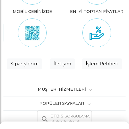
MOBİL CEBİNİZDE
EN İYİ TOPTAN FİYATLAR
Siparişlerim
İletişim
İşlem Rehberi
MÜŞTERI HIZMETLERI
POPÜLER SAYFALAR
ETBIS
SORGULAMA
SİCİL BİLGİLERİ