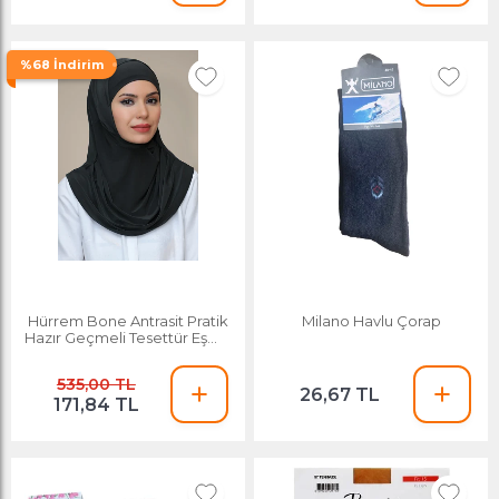
%68 İndirim
Hürrem Bone Antrasit Pratik
Milano Havlu Çorap
Hazır Geçmeli Tesettür Eşarp
Sandy Kumaş Kendinden
Boneli 1290_25
535,00 TL
26,67 TL
171,84 TL