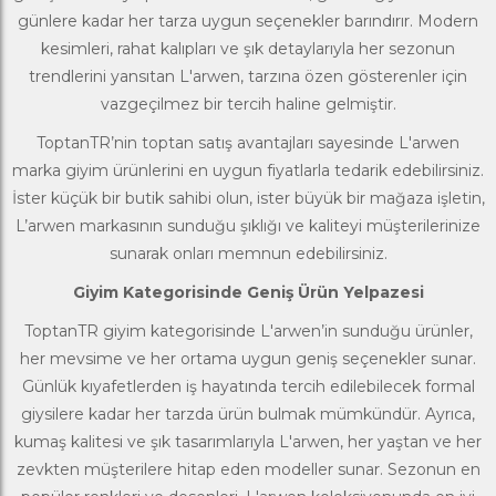
günlere kadar her tarza uygun seçenekler barındırır. Modern
kesimleri, rahat kalıpları ve şık detaylarıyla her sezonun
trendlerini yansıtan L'arwen, tarzına özen gösterenler için
vazgeçilmez bir tercih haline gelmiştir.
ToptanTR
’nin toptan satış avantajları sayesinde L'arwen
marka giyim ürünlerini en uygun fiyatlarla tedarik edebilirsiniz.
İster küçük bir butik sahibi olun, ister büyük bir mağaza işletin,
L’arwen markasının sunduğu şıklığı ve kaliteyi müşterilerinize
sunarak onları memnun edebilirsiniz.
Giyim Kategorisinde Geniş Ürün Yelpazesi
ToptanTR
giyim
kategorisinde L'arwen’in sunduğu ürünler,
her mevsime ve her ortama uygun geniş seçenekler sunar.
Günlük kıyafetlerden iş hayatında tercih edilebilecek formal
giysilere kadar her tarzda ürün bulmak mümkündür. Ayrıca,
kumaş kalitesi ve şık tasarımlarıyla L'arwen, her yaştan ve her
zevkten müşterilere hitap eden modeller sunar. Sezonun en