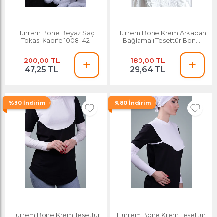
Hürrem Bone Beyaz Saç
Hürrem Bone Krem Arkadan
Tokası Kadife 1008_42
Bağlamalı Tesettür Bone
Penye Düz Bone 1011_40
200,00 TL
180,00 TL
47,25 TL
29,64 TL
%80 İndirim
%80 İndirim
Hürrem Bone Krem Tesettür
Hürrem Bone Krem Tesettür