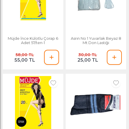
Müjde İnce Külotlu Çorap 6
Asrın No 1 Yuvarlak Beyaz 8
Adet 57/ten-1
Mt Don Lastiği
58,00 TL
30,00 TL
55,00 TL
25,00 TL