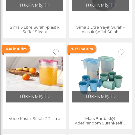
TÜKENMİŞTİR
TÜKENMİŞTİR
Sima 3 Litre Sürahi-plastik
Sima 3 Litre Yayık Sürahi-
Şeffaf Sürahi
plastik Şeffaf Sürahi
%15 İndirim
%17 İndirim
TÜKENMİŞTİR
TÜKENMİŞTİR
Voce Kristal Sürahi 2,2 Litre
Mars Bardakli(4
Adet)random Sürahi-şeffaf
Plastik Bardakli Sürahi