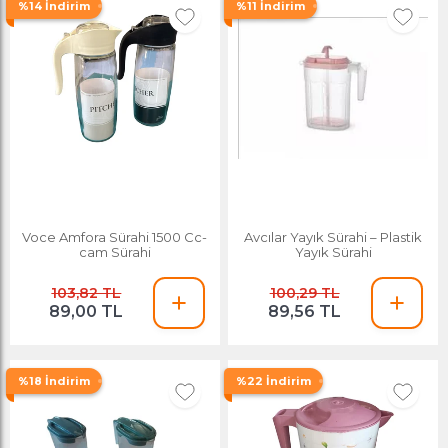
%14 İndirim
%11 İndirim
Voce Amfora Sürahi 1500 Cc-
Avcılar Yayık Sürahi – Plastik
cam Sürahi
Yayık Sürahi
103,82 TL
100,29 TL
89,00 TL
89,56 TL
%18 İndirim
%22 İndirim