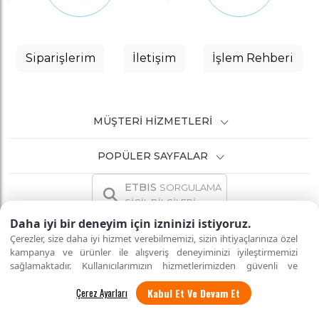
Siparişlerim
İletişim
İşlem Rehberi
MÜŞTERI HIZMETLERI
POPÜLER SAYFALAR
ETBIS
SORGULAMA
SİCİL BİLGİLERİ
Daha iyi bir deneyim için izninizi istiyoruz.
Çerezler, size daha iyi hizmet verebilmemizi, sizin ihtiyaçlarınıza özel
kampanya ve ürünler ile alışveriş deneyiminizi iyileştirmemizi
sağlamaktadır. Kullanıcılarımızın hizmetlerimizden güvenli ve
İNTERNETTE GÜVENLİ ALIŞVERİŞ
Tüm hakları saklıdır.
eksiksiz şekilde faydalanmalarını sağlamak amacıyla sitemizi
Kabul Et Ve Devam Et
kullanan kişilerin gizliliğini korumayı önemsiyoruz. "Kabul Et"
seçeneği ile tüm çerezleri kabul edebilirsiniz veya
"Çerez Ayarları"