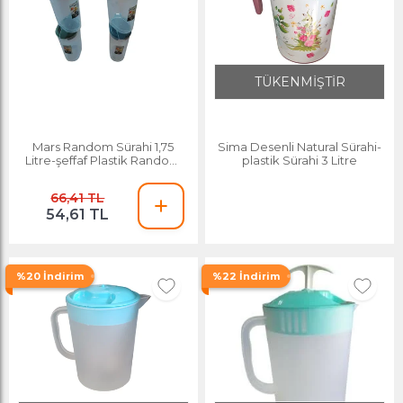
TÜKENMİŞTİR
Mars Random Sürahi 1,75
Sima Desenli Natural Sürahi-
Litre-şeffaf Plastik Random
plastik Sürahi 3 Litre
Sürahi
66,41 TL
54,61 TL
%20 İndirim
%22 İndirim