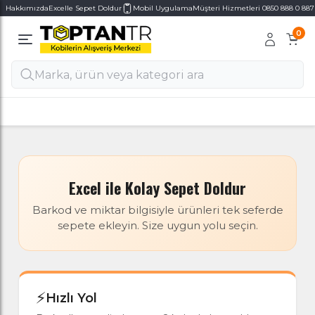
Hakkımızda
Excelle Sepet Doldur
Mobil Uygulama
Müşteri Hizmetleri 0850 888 0 887
0
Alt Kategoriler
Alt Kategoriler
Haftanın 7 Günü MÜŞTERİ DESTEK
Excel ile Kolay Sepet Doldur
Barkod ve miktar bilgisiyle ürünleri tek seferde
sepete ekleyin. Size uygun yolu seçin.
⚡
Hızlı Yol