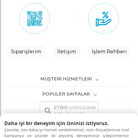
Siparişlerim
İletişim
İşlem Rehberi
MÜŞTERI HIZMETLERI
POPÜLER SAYFALAR
ETBIS
SORGULAMA
SİCİL BİLGİLERİ
Daha iyi bir deneyim için izninizi istiyoruz.
Çerezler, size daha iyi hizmet verebilmemizi, sizin ihtiyaçlarınıza özel
kampanya ve ürünler ile alışveriş deneyiminizi iyileştirmemizi