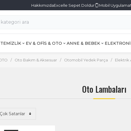
Hakkımızda
Excelle Sepet Doldur
Mobil Uygulama
TEMİZLİK
EV & OFİS & OTO
ANNE & BEBEK
ELEKTRONİ
 OTO
/
Oto Bakım & Aksesuar
/
Otomobil Yedek Parça
/
Elektrik
Oto Lambaları