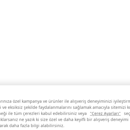
larınıza özel kampanya ve ürünler ile alışveriş deneyiminizi iyileşti
i ve eksiksiz şekilde faydalanmalarını sağlamak amacıyla sitemizi 
neği ile tüm çerezleri kabul edebilirsiniz veya
"Çerez Ayarları"
seç
larsanız ne yazık ki size özel ve daha keyifli bir alışveriş deneyimi
ak daha fazla bilgi alabilirsiniz.