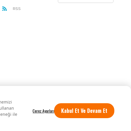
RSS
rmemizi
kullanan
Kabul Et Ve Devam Et
eneği ile
Tüm hakları saklıdır.