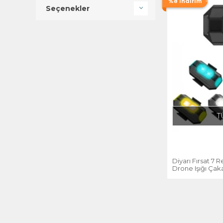
%8 İndirim
Seçenekler
T
Diyarı Fırsat 7 
Drone Işığı Çak