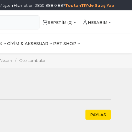
Müşteri Hizmetleri 0850 888 0 887
ToptanTR'de Satış Yap
SEPETIM (
0
)
HESABIM
K
GİYİM & AKSESUAR
PET SHOP
 Aksam
/
Oto Lambaları
PAYLAS