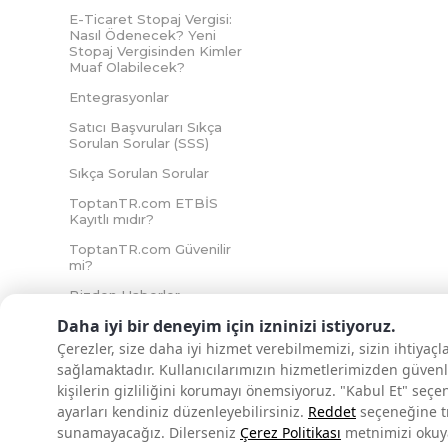
E-Ticaret Stopaj Vergisi:
Nasıl Ödenecek? Yeni
Stopaj Vergisinden Kimler
Muaf Olabilecek?
Entegrasyonlar
Satıcı Başvuruları Sıkça
Sorulan Sorular (SSS)
Sıkça Sorulan Sorular
ToptanTR.com ETBİS
Kayıtlı mıdır?
ToptanTR.com Güvenilir
mi?
Bizden Haberler
Daha iyi bir deneyim için izninizi istiyoruz.
Çerezler, size daha iyi hizmet verebilmemizi, sizin ihtiyaç
sağlamaktadır. Kullanıcılarımızın hizmetlerimizden güvenl
İNTERNETTE GÜVENLİ ALIŞVERİŞ
kişilerin gizliliğini korumayı önemsiyoruz. "Kabul Et" seçe
ayarları kendiniz düzenleyebilirsiniz.
Reddet
seçeneğine tık
sunamayacağız.
Dilerseniz
Çerez Politikası
metnimizi okuyar